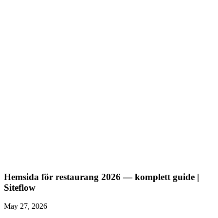
Inga kunder från hemsidan — varför
— de vanligaste
anledningarna till att en hemsida inte ger affärer, och vad du
gör åt det.
Säljsidor — best practices för småföretag
— hur du bygger en
sida som faktiskt får besökare att agera, sektion för sektion.
Hemsida för restaurang 2026 — komplett guide |
Siteflow
May 27, 2026