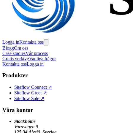
Logga in
Kontakta oss
Blogg
Om oss
Case studies
Vår process
Gratis verktyg
Vanliga frågor
Kontakta oss
Logga in
Produkter
Siteflow Connect
↗
Siteflow Greet
↗
Siteflow Sale
↗
Våra kontor
Stockholm
Varuvägen 9
125 34 Älvsjö, Sverige