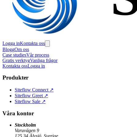
Logga in
Kontakta oss
Blogg
Om oss
Case studies
Vår process
Gratis verktyg
Vanliga frågor
Kontakta oss
Logga in
Produkter
Siteflow Connect
↗
Siteflow Greet
↗
Siteflow Sale
↗
Våra kontor
Stockholm
Varuvägen 9
125 34 Älvsjö, Sverige