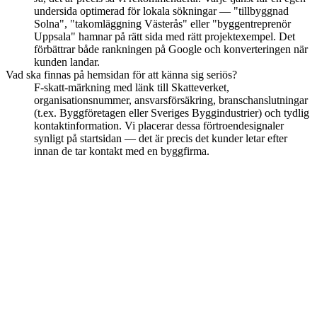
undersida optimerad för lokala sökningar — "tillbyggnad
Solna", "takomläggning Västerås" eller "byggentreprenör
Uppsala" hamnar på rätt sida med rätt projektexempel. Det
förbättrar både rankningen på Google och konverteringen när
kunden landar.
Vad ska finnas på hemsidan för att känna sig seriös?
F-skatt-märkning med länk till Skatteverket,
organisationsnummer, ansvarsförsäkring, branschanslutningar
(t.ex. Byggföretagen eller Sveriges Byggindustrier) och tydlig
kontaktinformation. Vi placerar dessa förtroendesignaler
synligt på startsidan — det är precis det kunder letar efter
innan de tar kontakt med en byggfirma.
Få fler byggprojekt utan att betala per
klick
Siteflow Synas kostar 1 995 kr/mån. Lokal SEO, projektgalleri,
ROT-information och offertformulär ingår. Ingen bindningstid — så
upp nästa månad.
Boka ett samtal
Se Synas-paketet