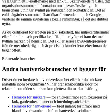
Vi lägger in ett F-skatt-märke med länk till Skatteverkets register, ditt
organisationsnummer, information om ansvarsförsäkring och
branschanslutningar synligt på startsidan och kontaktsidan. Det är
enkla åtgärder som omedelbart ökar förtroendet — och Google
varderar de samma signalerna i lokala rankningar, så det ger dubbel
nytta.
Är du certifierad för arbeten på tak (säkerhet), har miljocertifieringar
eller ändra branschspecifika kvalifikationer lyfter vi fram det med
tydliga marken på hemsidan. Det skiljer seriösa byggentreprenörer
från de mer ohederliga och är precis det kunder letar efter innan de
begar offert.
Relaterade branscher
Andra hantverksbranscher vi bygger för
Driver du en bredare hantverksverksamhet eller har du snickare
anställda inom byggfirman? Vi har branschspecifika sidor för
relaterade områden som kan komplettera din marknadsföring:
Hemsida för snickare
— för snickerifirmor som fokuserar på
kok, garderober, altaner och inredningssnickerier.
Hemsida för hantverkare
— bred ingång för firmor med
blandad verksamhet och flera hantverksdiscipliner.