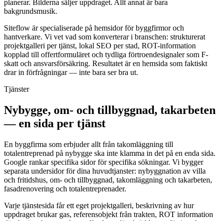
planerar. Bilderna säljer uppdraget. Allt annat är bara
bakgrundsmusik.
Siteflow är specialiserade på hemsidor för byggfirmor och
hantverkare. Vi vet vad som konverterar i branschen: strukturerat
projektgalleri per tjänst, lokal SEO per stad, ROT-information
kopplad till offertformuläret och tydliga förtroendesignaler som F-
skatt och ansvarsförsäkring. Resultatet är en hemsida som faktiskt
drar in förfrågningar — inte bara ser bra ut.
Tjänster
Nybygge, om- och tillbyggnad, takarbeten
— en sida per tjänst
En byggfirma som erbjuder allt från takomläggning till
totalentreprenad på nybygge ska inte klamma in det på en enda sida.
Google rankar specifika sidor för specifika sökningar. Vi bygger
separata undersidor för dina huvudtjanster: nybyggnation av villa
och fritidshus, om- och tillbyggnad, takomläggning och takarbeten,
fasadrenovering och totalentreprenader.
Varje tjänstesida får ett eget projektgalleri, beskrivning av hur
uppdraget brukar gas, referensobjekt från trakten, ROT information