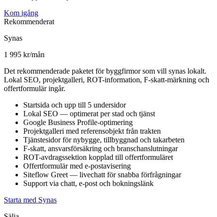
Kom igång
Rekommenderat
Synas
1 995 kr/mån
Det rekommenderade paketet för byggfirmor som vill synas lokalt.
Lokal SEO, projektgalleri, ROT-information, F-skatt-märkning och
offertformulär ingår.
Startsida och upp till 5 undersidor
Lokal SEO — optimerat per stad och tjänst
Google Business Profile-optimering
Projektgalleri med referensobjekt från trakten
Tjänstesidor för nybygge, tillbyggnad och takarbeten
F-skatt, ansvarsförsäkring och branschanslutningar
ROT-avdragssektion kopplad till offertformuläret
Offertformulär med e-postavisering
Siteflow Greet — livechatt för snabba förfrågningar
Support via chatt, e-post och bokningslänk
Starta med Synas
Sälja