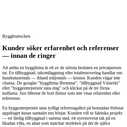
utanför ditt befintliga nätverk.
Synas-paketet
är skapat för exakt det har behovet: lokal SEO per
stad och tjänst, projektgalleri för nybygge, om- och tillbyggnad och
takarbeten, F-skatt-märkning, ROT-avdragsinformation och ett
snabbt offertformulär. Allt i ett fast pris, ingen bindningstid.
Byggbranschen
Kunder söker erfarenhet och referenser
— innan de ringer
Att anlita en byggfirma är ett av de största besluten en privatperson
tar. En tillbyggnad, takomläggning eller totalrenovering handlar om
hundratusentals — ibland miljontals — kronor. Kunden vägar inte
chansa. De googlar "byggfirma Bromma", "tillbyggnad Västerås"
eller "byggentreprenör nära mig" och klickar på de tre första
traffarna. Sen filtrerar de bort firmor som inte visar erfarenhet eller
referenser.
En byggentreprenör utan tydligt referensgalleri på hemsidan förlorar
uppdraget innan samtalet ens börjar. Kunden vill se faktiska projekt
— en färdig tillbyggnad i samma stad, ett nyrenoverat tak på en
likadan villa, en altan som matchar storleken på det de själva