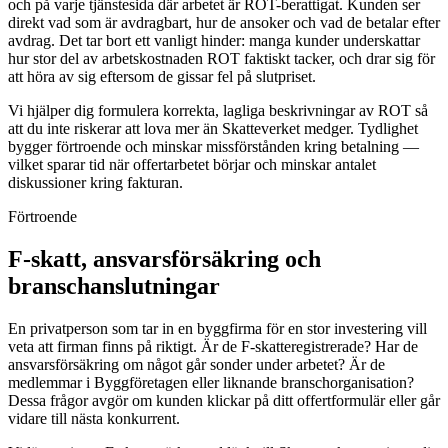
och på varje tjänstesida där arbetet är ROT-berattigat. Kunden ser
direkt vad som är avdragbart, hur de ansoker och vad de betalar efter
avdrag. Det tar bort ett vanligt hinder: manga kunder underskattar
hur stor del av arbetskostnaden ROT faktiskt tacker, och drar sig för
att höra av sig eftersom de gissar fel på slutpriset.
Vi hjälper dig formulera korrekta, lagliga beskrivningar av ROT så
att du inte riskerar att lova mer än Skatteverket medger. Tydlighet
bygger förtroende och minskar missförstånden kring betalning —
vilket sparar tid när offertarbetet börjar och minskar antalet
diskussioner kring fakturan.
Förtroende
F-skatt, ansvarsförsäkring och
branschanslutningar
En privatperson som tar in en byggfirma för en stor investering vill
veta att firman finns på riktigt. Är de F-skatteregistrerade? Har de
ansvarsförsäkring om något går sonder under arbetet? Är de
medlemmar i Byggföretagen eller liknande branschorganisation?
Dessa frågor avgör om kunden klickar på ditt offertformulär eller går
vidare till nästa konkurrent.