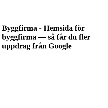
Byggfirma
-
Hemsida för
byggfirma — så får du fler
uppdrag från Google
Vi förstår hur en byggentreprenörs verksamhet fungerar: stora
uppdrag, lang ledtid, hög konkurrens och kunder som inte vägar
chansa. Mun-till-mun bygger din grundvolym, men en professionell
hemsida med projektgalleri, lokal SEO per tjänst och stad, ROT-
information och förtroendesignaler är kanalen som tar dig till kunder