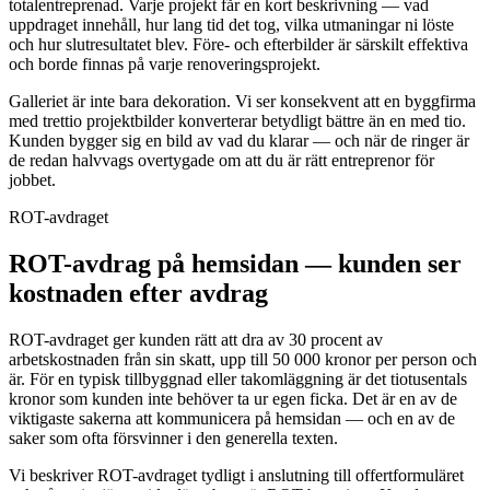
totalentreprenad. Varje projekt får en kort beskrivning — vad
uppdraget innehåll, hur lang tid det tog, vilka utmaningar ni löste
och hur slutresultatet blev. Före- och efterbilder är särskilt effektiva
och borde finnas på varje renoveringsprojekt.
Galleriet är inte bara dekoration. Vi ser konsekvent att en byggfirma
med trettio projektbilder konverterar betydligt bättre än en med tio.
Kunden bygger sig en bild av vad du klarar — och när de ringer är
de redan halvvags overtygade om att du är rätt entreprenor för
jobbet.
ROT-avdraget
ROT-avdrag på hemsidan — kunden ser
kostnaden efter avdrag
ROT-avdraget ger kunden rätt att dra av 30 procent av
arbetskostnaden från sin skatt, upp till 50 000 kronor per person och
är. För en typisk tillbyggnad eller takomläggning är det tiotusentals
kronor som kunden inte behöver ta ur egen ficka. Det är en av de
viktigaste sakerna att kommunicera på hemsidan — och en av de
saker som ofta försvinner i den generella texten.
Vi beskriver ROT-avdraget tydligt i anslutning till offertformuläret