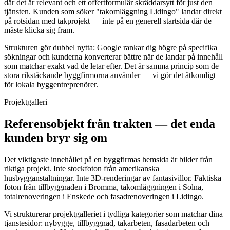
där det är relevant och ett offertformulär skräddarsytt för just den
tjänsten. Kunden som söker "takomläggning Lidingo" landar direkt
på rotsidan med takprojekt — inte på en generell startsida där de
måste klicka sig fram.
Strukturen gör dubbel nytta: Google rankar dig högre på specifika
sökningar och kunderna konverterar bättre när de landar på innehåll
som matchar exakt vad de letar efter. Det är samma princip som de
stora rikstäckande byggfirmorna använder — vi gör det åtkomligt
för lokala byggentreprenörer.
Projektgalleri
Referensobjekt från trakten — det enda
kunden bryr sig om
Det viktigaste innehållet på en byggfirmas hemsida är bilder från
riktiga projekt. Inte stockfoton från amerikanska
husbygganstaltningar. Inte 3D-renderingar av fantasivillor. Faktiska
foton från tillbyggnaden i Bromma, takomläggningen i Solna,
totalrenoveringen i Enskede och fasadrenoveringen i Lidingo.
Vi strukturerar projektgalleriet i tydliga kategorier som matchar dina
tjanstesidor: nybygge, tillbyggnad, takarbeten, fasadarbeten och