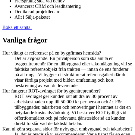
Flersprakig sida vid behov
Avancerat CRM och leadhantering
Dedikerad projektledare
Allt i Sälja-paketet
Boka ett samtal
Vanliga frågor
Hur viktigt är referenser på en byggfirmas hemsida?
Det är avgörande. En privatperson som ska anlita en
byggentreprenör för en tillbyggnad eller takomläggning vill se
faktiska referensobjekt från trakten — innan de ens funderar
på att ringa. Vi bygger ett strukturerat referensgalleri där du
visar färdiga projekt med bilder, omfattning och kort
beskrivning av vad du levererade.
Hur fungerar ROT-avdraget för byggentreprenörer?
ROT-avdraget ger kunden rätt att dra av 30 procent av
arbetskostnaden upp till 50 000 kr per person och år. För
tillbyggnader, takarbeten och renoveringar i hemmet är det en
betydande kostnadssänkning. Vi beskriver ROT tydligt vid
offertformuläret och på relevanta tjänstesidor så att kunden
direkt förstår vad de faktiskt betalar.
Kan ni göra separata sidor för nybygge, ombyggnad och takarbeten?
Ja, det är precis så vi rekommenderar. Varje tjänst får en egen