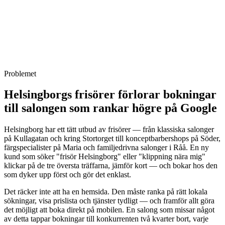
syns först, har tydligast pris och gör det enklast att boka vinner
kunden — varje gång.
Vi sitter i Stockholm men levererar digitalt till hela nordvästra
Skåne. Uppstartsmöte via Teams, leverans på 5–10 arbetsdagar,
hosting och SEO ingår löpande. Helsingborgskunder får samma
kvalitet och samma svarstider som våra Stockholmsklienter.
Problemet
Helsingborgs frisörer förlorar bokningar
till salongen som rankar högre på Google
Helsingborg har ett tätt utbud av frisörer — från klassiska salonger
på Kullagatan och kring Stortorget till konceptbarbershops på Söder,
färgspecialister på Maria och familjedrivna salonger i Råå. En ny
kund som söker "frisör Helsingborg" eller "klippning nära mig"
klickar på de tre översta träffarna, jämför kort — och bokar hos den
som dyker upp först och gör det enklast.
Det räcker inte att ha en hemsida. Den måste ranka på rätt lokala
sökningar, visa prislista och tjänster tydligt — och framför allt göra
det möjligt att boka direkt på mobilen. En salong som missar något
av detta tappar bokningar till konkurrenten två kvarter bort, varje