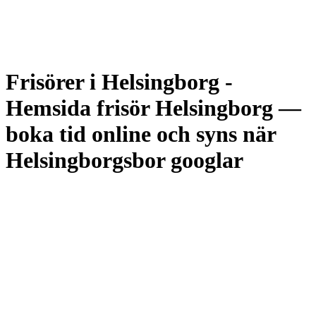
Frisörer i Helsingborg
-
Hemsida frisör Helsingborg —
boka tid online och syns när
Helsingborgsbor googlar
Helsingborg är en stad i rörelse — H22-projektet bygger om
stadsrummet, Söder växer som ny bostadsstadsdel och färjan över
Sundet drar in kunder från Helsingör. Konkurrensen är hård, och
kunderna söker lokalt på Google innan de bokar. Den salong som