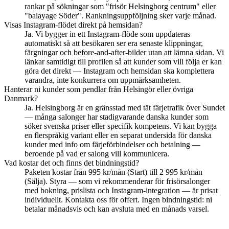
rankar på sökningar som "frisör Helsingborg centrum" eller
"balayage Söder". Rankningsuppföljning sker varje månad.
Visas Instagram-flödet direkt på hemsidan?
Ja. Vi bygger in ett Instagram-flöde som uppdateras
automatiskt så att besökaren ser era senaste klippningar,
färgningar och before-and-after-bilder utan att lämna sidan. Vi
länkar samtidigt till profilen så att kunder som vill följa er kan
göra det direkt — Instagram och hemsidan ska komplettera
varandra, inte konkurrera om uppmärksamheten.
Hanterar ni kunder som pendlar från Helsingör eller övriga
Danmark?
Ja. Helsingborg är en gränsstad med tät färjetrafik över Sundet
— många salonger har stadigvarande danska kunder som
söker svenska priser eller specifik kompetens. Vi kan bygga
en flerspråkig variant eller en separat undersida för danska
kunder med info om färjeförbindelser och betalning —
beroende på vad er salong vill kommunicera.
Vad kostar det och finns det bindningstid?
Paketen kostar från 995 kr/mån (Start) till 2 995 kr/mån
(Sälja). Styra — som vi rekommenderar för frisörsalonger
med bokning, prislista och Instagram-integration — är prisat
individuellt. Kontakta oss för offert. Ingen bindningstid: ni
betalar månadsvis och kan avsluta med en månads varsel.