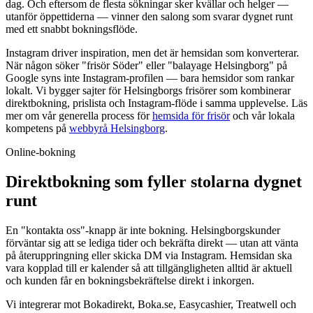
dag. Och eftersom de flesta sökningar sker kvällar och helger —
utanför öppettiderna — vinner den salong som svarar dygnet runt
med ett snabbt bokningsflöde.
Instagram driver inspiration, men det är hemsidan som konverterar.
När någon söker "frisör Söder" eller "balayage Helsingborg" på
Google syns inte Instagram-profilen — bara hemsidor som rankar
lokalt. Vi bygger sajter för Helsingborgs frisörer som kombinerar
direktbokning, prislista och Instagram-flöde i samma upplevelse. Läs
mer om vår generella process för
hemsida för frisör
och vår lokala
kompetens på
webbyrå Helsingborg
.
Online-bokning
Direktbokning som fyller stolarna dygnet
runt
En "kontakta oss"-knapp är inte bokning. Helsingborgskunder
förväntar sig att se lediga tider och bekräfta direkt — utan att vänta
på återuppringning eller skicka DM via Instagram. Hemsidan ska
vara kopplad till er kalender så att tillgängligheten alltid är aktuell
och kunden får en bokningsbekräftelse direkt i inkorgen.
Vi integrerar mot Bokadirekt, Boka.se, Easycashier, Treatwell och