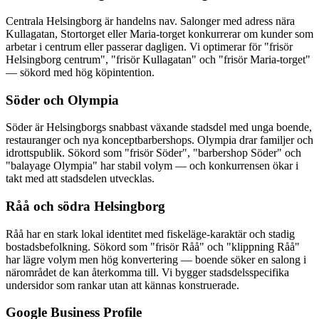
Centrala Helsingborg är handelns nav. Salonger med adress nära
Kullagatan, Stortorget eller Maria-torget konkurrerar om kunder som
arbetar i centrum eller passerar dagligen. Vi optimerar för "frisör
Helsingborg centrum", "frisör Kullagatan" och "frisör Maria-torget"
— sökord med hög köpintention.
Söder och Olympia
Söder är Helsingborgs snabbast växande stadsdel med unga boende,
restauranger och nya konceptbarbershops. Olympia drar familjer och
idrottspublik. Sökord som "frisör Söder", "barbershop Söder" och
"balayage Olympia" har stabil volym — och konkurrensen ökar i
takt med att stadsdelen utvecklas.
Råå och södra Helsingborg
Råå har en stark lokal identitet med fiskeläge-karaktär och stadig
bostadsbefolkning. Sökord som "frisör Råå" och "klippning Råå"
har lägre volym men hög konvertering — boende söker en salong i
närområdet de kan återkomma till. Vi bygger stadsdelsspecifika
undersidor som rankar utan att kännas konstruerade.
Google Business Profile