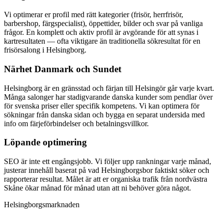
Vi optimerar er profil med rätt kategorier (frisör, herrfrisör,
barbershop, färgspecialist), öppettider, bilder och svar på vanliga
frågor. En komplett och aktiv profil är avgörande för att synas i
kartresultaten — ofta viktigare än traditionella sökresultat för en
frisörsalong i Helsingborg.
Närhet Danmark och Sundet
Helsingborg är en gränsstad och färjan till Helsingör går varje kvart.
Många salonger har stadigvarande danska kunder som pendlar över
för svenska priser eller specifik kompetens. Vi kan optimera för
sökningar från danska sidan och bygga en separat undersida med
info om färjeförbindelser och betalningsvillkor.
Löpande optimering
SEO är inte ett engångsjobb. Vi följer upp rankningar varje månad,
justerar innehåll baserat på vad Helsingborgsbor faktiskt söker och
rapporterar resultat. Målet är att er organiska trafik från nordvästra
Skåne ökar månad för månad utan att ni behöver göra något.
Helsingborgsmarknaden