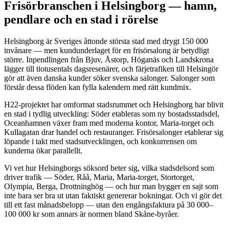
Frisörbranschen i Helsingborg — hamn,
pendlare och en stad i rörelse
Helsingborg är Sveriges åttonde största stad med drygt 150 000
invånare — men kundunderlaget för en frisörsalong är betydligt
större. Inpendlingen från Bjuv, Åstorp, Höganäs och Landskrona
lägger till tiotusentals dagsresenärer, och färjetrafiken till Helsingör
gör att även danska kunder söker svenska salonger. Salonger som
förstår dessa flöden kan fylla kalendern med rätt kundmix.
H22-projektet har omformat stadsrummet och Helsingborg har blivit
en stad i tydlig utveckling: Söder etableras som ny bostadsstadsdel,
Oceanhamnen växer fram med moderna kontor, Maria-torget och
Kullagatan drar handel och restauranger. Frisörsalonger etablerar sig
löpande i takt med stadsutvecklingen, och konkurrensen om
kunderna ökar parallellt.
Vi vet hur Helsingborgs söksord beter sig, vilka stadsdelsord som
driver trafik — Söder, Råå, Maria, Maria-torget, Stortorget,
Olympia, Berga, Drottninghög — och hur man bygger en sajt som
inte bara ser bra ut utan faktiskt genererar bokningar. Och vi gör det
till ett fast månadsbelopp — utan den engångsfaktura på 30 000–
100 000 kr som annars är normen bland Skåne-byråer.