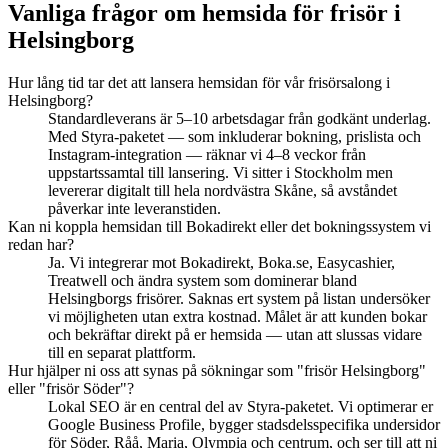
Vanliga frågor om hemsida för frisör i
Helsingborg
Hur lång tid tar det att lansera hemsidan för vår frisörsalong i
Helsingborg?
Standardleverans är 5–10 arbetsdagar från godkänt underlag.
Med Styra-paketet — som inkluderar bokning, prislista och
Instagram-integration — räknar vi 4–8 veckor från
uppstartssamtal till lansering. Vi sitter i Stockholm men
levererar digitalt till hela nordvästra Skåne, så avståndet
påverkar inte leveranstiden.
Kan ni koppla hemsidan till Bokadirekt eller det bokningssystem vi
redan har?
Ja. Vi integrerar mot Bokadirekt, Boka.se, Easycashier,
Treatwell och ändra system som dominerar bland
Helsingborgs frisörer. Saknas ert system på listan undersöker
vi möjligheten utan extra kostnad. Målet är att kunden bokar
och bekräftar direkt på er hemsida — utan att slussas vidare
till en separat plattform.
Hur hjälper ni oss att synas på sökningar som "frisör Helsingborg"
eller "frisör Söder"?
Lokal SEO är en central del av Styra-paketet. Vi optimerar er
Google Business Profile, bygger stadsdelsspecifika undersidor
för Söder, Råå, Maria, Olympia och centrum, och ser till att ni