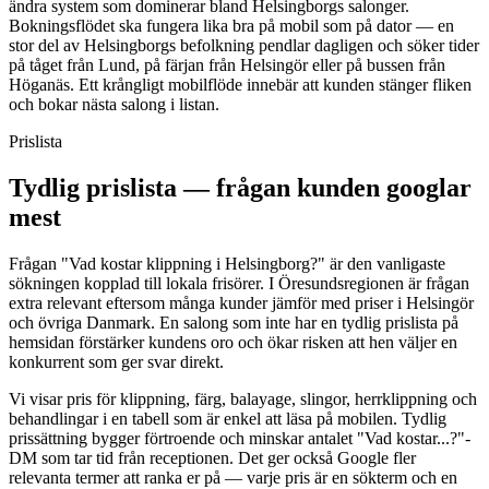
ändra system som dominerar bland Helsingborgs salonger.
Bokningsflödet ska fungera lika bra på mobil som på dator — en
stor del av Helsingborgs befolkning pendlar dagligen och söker tider
på tåget från Lund, på färjan från Helsingör eller på bussen från
Höganäs. Ett krångligt mobilflöde innebär att kunden stänger fliken
och bokar nästa salong i listan.
Prislista
Tydlig prislista — frågan kunden googlar
mest
Frågan "Vad kostar klippning i Helsingborg?" är den vanligaste
sökningen kopplad till lokala frisörer. I Öresundsregionen är frågan
extra relevant eftersom många kunder jämför med priser i Helsingör
och övriga Danmark. En salong som inte har en tydlig prislista på
hemsidan förstärker kundens oro och ökar risken att hen väljer en
konkurrent som ger svar direkt.
Vi visar pris för klippning, färg, balayage, slingor, herrklippning och
behandlingar i en tabell som är enkel att läsa på mobilen. Tydlig
prissättning bygger förtroende och minskar antalet "Vad kostar...?"-
DM som tar tid från receptionen. Det ger också Google fler
relevanta termer att ranka er på — varje pris är en sökterm och en