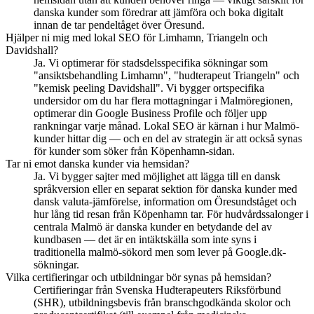
danska kunder som föredrar att jämföra och boka digitalt
innan de tar pendeltåget över Öresund.
Hjälper ni mig med lokal SEO för Limhamn, Triangeln och
Davidshall?
Ja. Vi optimerar för stadsdelsspecifika sökningar som
"ansiktsbehandling Limhamn", "hudterapeut Triangeln" och
"kemisk peeling Davidshall". Vi bygger ortspecifika
undersidor om du har flera mottagningar i Malmöregionen,
optimerar din Google Business Profile och följer upp
rankningar varje månad. Lokal SEO är kärnan i hur Malmö-
kunder hittar dig — och en del av strategin är att också synas
för kunder som söker från Köpenhamn-sidan.
Tar ni emot danska kunder via hemsidan?
Ja. Vi bygger sajter med möjlighet att lägga till en dansk
språkversion eller en separat sektion för danska kunder med
dansk valuta-jämförelse, information om Öresundståget och
hur lång tid resan från Köpenhamn tar. För hudvårdssalonger i
centrala Malmö är danska kunder en betydande del av
kundbasen — det är en intäktskälla som inte syns i
traditionella malmö-sökord men som lever på Google.dk-
sökningar.
Vilka certifieringar och utbildningar bör synas på hemsidan?
Certifieringar från Svenska Hudterapeuters Riksförbund
(SHR), utbildningsbevis från branschgodkända skolor och