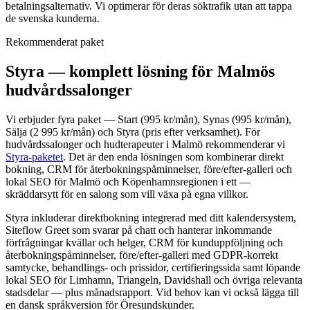
betalningsalternativ. Vi optimerar för deras söktrafik utan att tappa
de svenska kunderna.
Rekommenderat paket
Styra — komplett lösning för Malmös
hudvårdssalonger
Vi erbjuder fyra paket — Start (995 kr/mån), Synas (995 kr/mån),
Sälja (2 995 kr/mån) och Styra (pris efter verksamhet). För
hudvårdssalonger och hudterapeuter i Malmö rekommenderar vi
Styra-paketet
. Det är den enda lösningen som kombinerar direkt
bokning, CRM för återbokningspåminnelser, före/efter-galleri och
lokal SEO för Malmö och Köpenhamnsregionen i ett —
skräddarsytt för en salong som vill växa på egna villkor.
Styra inkluderar direktbokning integrerad med ditt kalendersystem,
Siteflow Greet som svarar på chatt och hanterar inkommande
förfrågningar kvällar och helger, CRM för kunduppföljning och
återbokningspåminnelser, före/efter-galleri med GDPR-korrekt
samtycke, behandlings- och prissidor, certifieringssida samt löpande
lokal SEO för Limhamn, Triangeln, Davidshall och övriga relevanta
stadsdelar — plus månadsrapport. Vid behov kan vi också lägga till
en dansk språkversion för Öresundskunder.