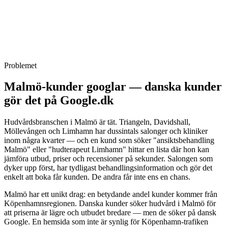
certifieringssida och lokal SEO för både svenska och danska sökare
— allt i Styra-paketet som är skräddarsytt för hudvårdsbranschen.
Fast månadsavgift. Ingen bindningstid. Vi levererar digitalt till hela
Sverige och hanterar uppdateringar, support och löpande SEO-
optimering så att du kan fokusera på kunderna — inte på hemsidan.
Problemet
Malmö-kunder googlar — danska kunder
gör det på Google.dk
Hudvårdsbranschen i Malmö är tät. Triangeln, Davidshall,
Möllevången och Limhamn har dussintals salonger och kliniker
inom några kvarter — och en kund som söker "ansiktsbehandling
Malmö" eller "hudterapeut Limhamn" hittar en lista där hon kan
jämföra utbud, priser och recensioner på sekunder. Salongen som
dyker upp först, har tydligast behandlingsinformation och gör det
enkelt att boka får kunden. De andra får inte ens en chans.
Malmö har ett unikt drag: en betydande andel kunder kommer från
Köpenhamnsregionen. Danska kunder söker hudvård i Malmö för
att priserna är lägre och utbudet bredare — men de söker på dansk
Google. En hemsida som inte är synlig för Köpenhamn-trafiken