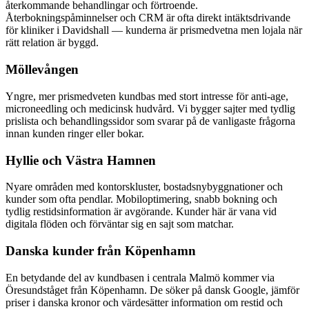
återkommande behandlingar och förtroende.
Återbokningspåminnelser och CRM är ofta direkt intäktsdrivande
för kliniker i Davidshall — kunderna är prismedvetna men lojala när
rätt relation är byggd.
Möllevången
Yngre, mer prismedveten kundbas med stort intresse för anti-age,
microneedling och medicinsk hudvård. Vi bygger sajter med tydlig
prislista och behandlingssidor som svarar på de vanligaste frågorna
innan kunden ringer eller bokar.
Hyllie och Västra Hamnen
Nyare områden med kontorskluster, bostadsnybyggnationer och
kunder som ofta pendlar. Mobiloptimering, snabb bokning och
tydlig restidsinformation är avgörande. Kunder här är vana vid
digitala flöden och förväntar sig en sajt som matchar.
Danska kunder från Köpenhamn
En betydande del av kundbasen i centrala Malmö kommer via
Öresundståget från Köpenhamn. De söker på dansk Google, jämför
priser i danska kronor och värdesätter information om restid och