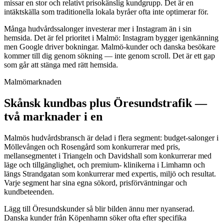
missar en stor och relativt prisokänslig kundgrupp. Det är en
intäktskälla som traditionella lokala byråer ofta inte optimerar för.
Många hudvårdssalonger investerar mer i Instagram än i sin
hemsida. Det är fel prioritet i Malmö: Instagram bygger igenkänning
men Google driver bokningar. Malmö-kunder och danska besökare
kommer till dig genom sökning — inte genom scroll. Det är ett gap
som går att stänga med rätt hemsida.
Malmömarknaden
Skånsk kundbas plus Öresundstrafik —
två marknader i en
Malmös hudvårdsbransch är delad i flera segment: budget-salonger i
Möllevången och Rosengård som konkurrerar med pris,
mellansegmentet i Triangeln och Davidshall som konkurrerar med
läge och tillgänglighet, och premium- klinikerna i Limhamn och
längs Strandgatan som konkurrerar med expertis, miljö och resultat.
Varje segment har sina egna sökord, prisförväntningar och
kundbeteenden.
Lägg till Öresundskunder så blir bilden ännu mer nyanserad.
Danska kunder från Köpenhamn söker ofta efter specifika