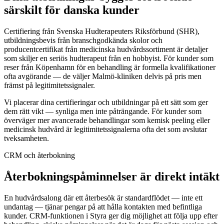
särskilt för danska kunder
Certifiering från Svenska Hudterapeuters Riksförbund (SHR),
utbildningsbevis från branschgodkända skolor och
producentcertifikat från medicinska hudvårdssortiment är detaljer
som skiljer en seriös hudterapeut från en hobbyist. För kunder som
reser från Köpenhamn för en behandling är formella kvalifikationer
ofta avgörande — de väljer Malmö-kliniken delvis på pris men
främst på legitimitetssignaler.
Vi placerar dina certifieringar och utbildningar på ett sätt som ger
dem rätt vikt — synliga men inte påträngande. För kunder som
överväger mer avancerade behandlingar som kemisk peeling eller
medicinsk hudvård är legitimitetssignalerna ofta det som avslutar
tveksamheten.
CRM och återbokning
Återbokningspåminnelser är direkt intäkt
En hudvårdsalong där ett återbesök är standardflödet — inte ett
undantag — tjänar pengar på att hålla kontakten med befintliga
kunder. CRM-funktionen i Styra ger dig möjlighet att följa upp efter