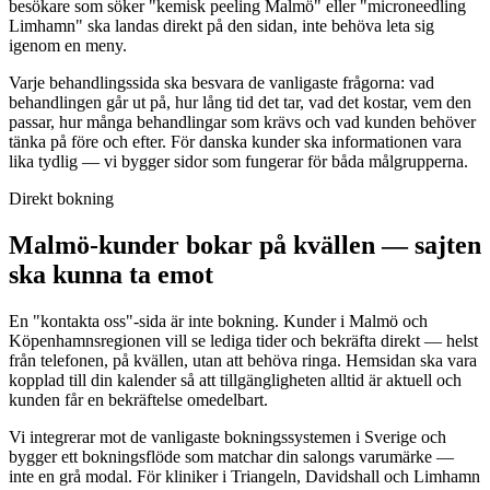
besökare som söker "kemisk peeling Malmö" eller "microneedling
Limhamn" ska landas direkt på den sidan, inte behöva leta sig
igenom en meny.
Varje behandlingssida ska besvara de vanligaste frågorna: vad
behandlingen går ut på, hur lång tid det tar, vad det kostar, vem den
passar, hur många behandlingar som krävs och vad kunden behöver
tänka på före och efter. För danska kunder ska informationen vara
lika tydlig — vi bygger sidor som fungerar för båda målgrupperna.
Direkt bokning
Malmö-kunder bokar på kvällen — sajten
ska kunna ta emot
En "kontakta oss"-sida är inte bokning. Kunder i Malmö och
Köpenhamnsregionen vill se lediga tider och bekräfta direkt — helst
från telefonen, på kvällen, utan att behöva ringa. Hemsidan ska vara
kopplad till din kalender så att tillgängligheten alltid är aktuell och
kunden får en bekräftelse omedelbart.
Vi integrerar mot de vanligaste bokningssystemen i Sverige och
bygger ett bokningsflöde som matchar din salongs varumärke —
inte en grå modal. För kliniker i Triangeln, Davidshall och Limhamn