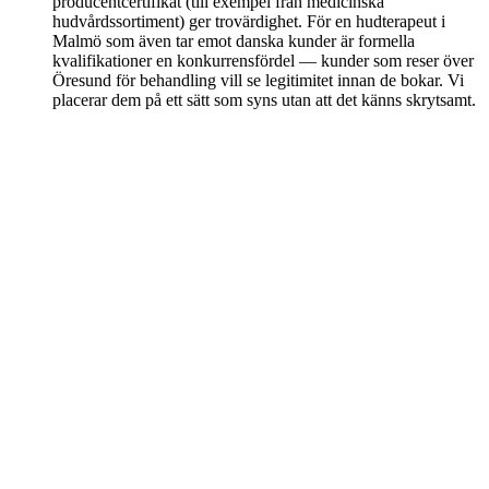
producentcertifikat (till exempel från medicinska
hudvårdssortiment) ger trovärdighet. För en hudterapeut i
Malmö som även tar emot danska kunder är formella
kvalifikationer en konkurrensfördel — kunder som reser över
Öresund för behandling vill se legitimitet innan de bokar. Vi
placerar dem på ett sätt som syns utan att det känns skrytsamt.
Redo att fylla bokningsschemat med
Malmös och Köpenhamns kunder?
Styra-paketet är skräddarsytt för hudvårdssalonger i Malmö som vill
ha komplett kontroll: direktbokning, lokal SEO för Limhamn,
Triangeln och Davidshall, Greet-chatt och CRM i ett. Kontakta oss
för en offert anpassad till din verksamhet.
Boka ett samtal
Se Styra-paketet
Siteflow
Hemsida, AI-receptionist, bokning och CRM i ett paket. Allt under
ett tak — design, kod, hosting, SEO och support.