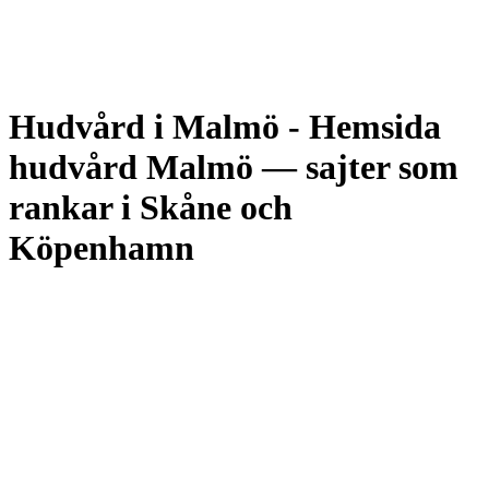
Hudvård i Malmö
-
Hemsida
hudvård Malmö — sajter som
rankar i Skåne och
Köpenhamn
Siteflow bygger hemsidor för hudvårdssalonger och hudterapeuter i
Malmö med direktbokning, behandlingssidor, före/efter-galleri,