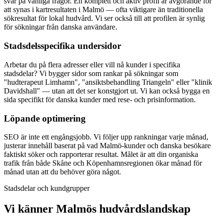
svar på vanliga frågor. En komplett och aktiv profil är avgörande för
att synas i kartresultaten i Malmö — ofta viktigare än traditionella
sökresultat för lokal hudvård. Vi ser också till att profilen är synlig
för sökningar från danska användare.
Stadsdelsspecifika undersidor
Arbetar du på flera adresser eller vill nå kunder i specifika
stadsdelar? Vi bygger sidor som rankar på sökningar som
"hudterapeut Limhamn", "ansiktsbehandling Triangeln" eller "klinik
Davidshall" — utan att det ser konstgjort ut. Vi kan också bygga en
sida specifikt för danska kunder med rese- och prisinformation.
Löpande optimering
SEO är inte ett engångsjobb. Vi följer upp rankningar varje månad,
justerar innehåll baserat på vad Malmö-kunder och danska besökare
faktiskt söker och rapporterar resultat. Målet är att din organiska
trafik från både Skåne och Köpenhamnsregionen ökar månad för
månad utan att du behöver göra något.
Stadsdelar och kundgrupper
Vi känner Malmös hudvårdslandskap