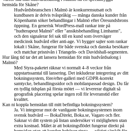
hemsida för Skåne?
Hudvårdsbranschen i Malmö är konkurrensutsatt och
kundbasen är delvis tvåspråkig — många danska kunder från
Köpenhamn söker behandlingar i Malmö efter Öresundsbrons
öppning. En generisk WordPress-mall rankar inte på
"hudterapeut Malmö" eller "ansiktsbehandling Limhamn",
och den signalerar fel sak till en kund som överväger
medicinsk hudvård eller anti-age. Vi bygger sajter som rankar
lokalt i Skåne, fungerar för både svenska och danska besökare
och matchar prisnivån i Triangeln- och Davidshall-segmenten.
Hur lång tid tar det att lansera hemsidan för min hudvårdsalong i
Malmö?
Med Styra-paketet räknar vi normalt 4–8 veckor från
uppstartssamtal till lansering. Det inkluderar integrering av ditt
bokningssystem, före/efter-galleri med GDPR-korrekt
samtycke, behandlingssidor och mobilanpassad design. Du får
en tydlig tidsplan på första mötet — vi levererar digitalt så
geografisk placering spelar ingen roll för leveranstid eller
kvalitet.
Kan ni koppla hemsidan till mitt befintliga bokningssystem?
Ja. Vi integrerar mot de vanligaste bokningssystemen inom
svensk hudvård — BokaDirekt, Boka.se, Vagaro och fler.
Saknar vi ditt system på listan undersöker vi möjligheten utan
extra kostnad. Målet är att bokningsflödet fungerar direkt på
hemsidan utan att kunden behöver ringa — viktigt särskilt för