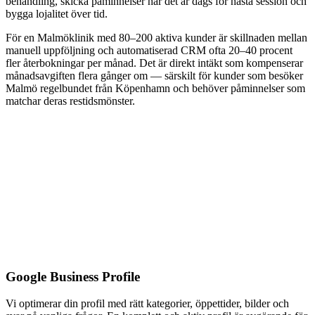
behandling, skicka påminnelser när det är dags för nästa session och
bygga lojalitet över tid.
För en Malmöklinik med 80–200 aktiva kunder är skillnaden mellan
manuell uppföljning och automatiserad CRM ofta 20–40 procent
fler återbokningar per månad. Det är direkt intäkt som kompenserar
månadsavgiften flera gånger om — särskilt för kunder som besöker
Malmö regelbundet från Köpenhamn och behöver påminnelser som
matchar deras restidsmönster.
Google Business Profile
Vi optimerar din profil med rätt kategorier, öppettider, bilder och