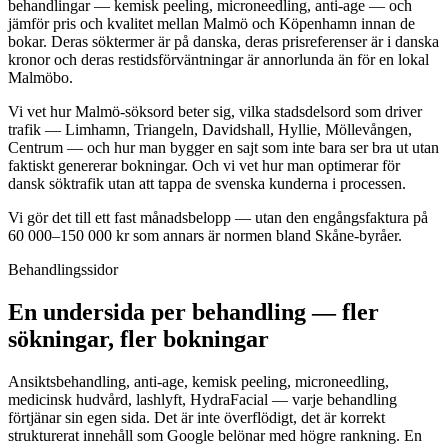
behandlingar — kemisk peeling, microneedling, anti-age — och
jämför pris och kvalitet mellan Malmö och Köpenhamn innan de
bokar. Deras söktermer är på danska, deras prisreferenser är i danska
kronor och deras restidsförväntningar är annorlunda än för en lokal
Malmöbo.
Vi vet hur Malmö-söksord beter sig, vilka stadsdelsord som driver
trafik — Limhamn, Triangeln, Davidshall, Hyllie, Möllevången,
Centrum — och hur man bygger en sajt som inte bara ser bra ut utan
faktiskt genererar bokningar. Och vi vet hur man optimerar för
dansk söktrafik utan att tappa de svenska kunderna i processen.
Vi gör det till ett fast månadsbelopp — utan den engångsfaktura på
60 000–150 000 kr som annars är normen bland Skåne-byråer.
Behandlingssidor
En undersida per behandling — fler
sökningar, fler bokningar
Ansiktsbehandling, anti-age, kemisk peeling, microneedling,
medicinsk hudvård, lashlyft, HydraFacial — varje behandling
förtjänar sin egen sida. Det är inte överflödigt, det är korrekt
strukturerat innehåll som Google belönar med högre rankning. En