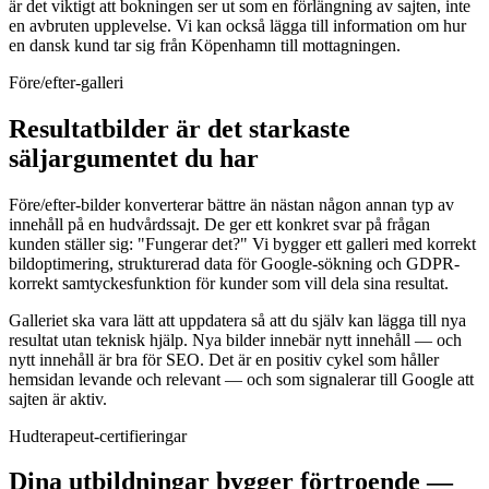
är det viktigt att bokningen ser ut som en förlängning av sajten, inte
en avbruten upplevelse. Vi kan också lägga till information om hur
en dansk kund tar sig från Köpenhamn till mottagningen.
Före/efter-galleri
Resultatbilder är det starkaste
säljargumentet du har
Före/efter-bilder konverterar bättre än nästan någon annan typ av
innehåll på en hudvårdssajt. De ger ett konkret svar på frågan
kunden ställer sig: "Fungerar det?" Vi bygger ett galleri med korrekt
bildoptimering, strukturerad data för Google-sökning och GDPR-
korrekt samtyckesfunktion för kunder som vill dela sina resultat.
Galleriet ska vara lätt att uppdatera så att du själv kan lägga till nya
resultat utan teknisk hjälp. Nya bilder innebär nytt innehåll — och
nytt innehåll är bra för SEO. Det är en positiv cykel som håller
hemsidan levande och relevant — och som signalerar till Google att
sajten är aktiv.
Hudterapeut-certifieringar
Dina utbildningar bygger förtroende —