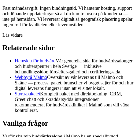
Fast månadsavgift. Ingen bindningstid. Vi hanterar hosting, support
och löpande uppdateringar så att du kan fokusera på kunderna —
inte på hemsidan. Vi levererar digitalt så geografisk placering spelar
ingen roll för kvaliteten eller leveranstiden.
Läs vidare
Relaterade sidor
Hemsida för hudvård
Vår generella sida för hudvårdssalonger
och hudterapeuter i hela Sverige — inklusive
behandlingssidor, före/efter-galleri och certifieringssida.
Webbyrå Malmö
Översikt av vår leverans till Malmö och
Skåne — process, paket, branscher vi byggt sajter för och hur
digital leverans fungerar utan att vi sitter lokalt.
Styra-paketet
Komplett paket med direktbokning, CRM,
Greet-chatt och skräddarsydda integrationer —
rekommenderat för hudvårdskliniker i Malmö som vill växa
kontrollerat.
Vanliga frågor
Varför ska min hudvårdssalong i Malmö ha en specialbyggd