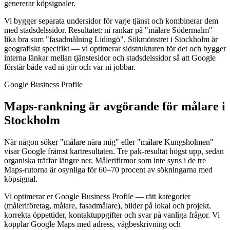
genererar köpsignaler.
Vi bygger separata undersidor för varje tjänst och kombinerar dem
med stadsdelssidor. Resultatet: ni rankar på "målare Södermalm"
lika bra som "fasadmålning Lidingö". Sökmönstret i Stockholm är
geografiskt specifikt — vi optimerar sidstrukturen för det och bygger
interna länkar mellan tjänstesidor och stadsdelssidor så att Google
förstår både vad ni gör och var ni jobbar.
Google Business Profile
Maps-rankning är avgörande för målare i
Stockholm
När någon söker "målare nära mig" eller "målare Kungsholmen"
visar Google främst kartresultaten. Tre pak-resultat högst upp, sedan
organiska träffar längre ner. Målerifirmor som inte syns i de tre
Maps-rutorna är osynliga för 60–70 procent av sökningarna med
köpsignal.
Vi optimerar er Google Business Profile — rätt kategorier
(måleriföretag, målare, fasadmålare), bilder på lokal och projekt,
korrekta öppettider, kontaktuppgifter och svar på vanliga frågor. Vi
kopplar Google Maps med adress, vägbeskrivning och