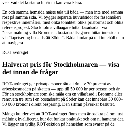
veta vad det kostar och när ni kan vara klara.
En och samma hemsida måste tala till båda — men inte med samma
röst på samma sida. Vi bygger separata huvudsidor för fasadmåleri
respektive innemåleri, med olika tonalitet, olika prisformat och olika
referensprojekt. Stockholms villaägare hittar fasadsidan via
"fasadmålning villa Bromma"; bostadsrättsägaren hittar innesidan
via "tapetsering bostadsrätt Söder". Båda landar på rätt innehåll utan
att navigera.
ROT-avdraget
Halverat pris för Stockholmaren — visa
det innan de frågar
ROT-avdraget ger privatpersoner rätt att dra av 30 procent av
arbetskostnaden på skatten — upp till 50 000 kr per person och år.
För en stockholmare som ska måla om en villafasad i Bromma eller
renovera tre rum i en bostadsrätt på Söder kan det innebära 30 000–
50 000 kronor i direkt besparing. Den siffran påverkar beslutet.
Många kunder vet att ROT-avdraget finns men är osäkra på om just
målning kvalificerar, hur det funkar praktiskt och om ni hanterar det.
Vi lägger en tydlig ROT-sektion på hemsidan som svarar på de