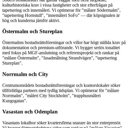
kulturhistoriska krav i vissa fastigheter och stor efterfrågan på
tapetsering och innemåleri. Vi optimerar för "målare Södermalm",
"tapetsering Hornstull", "innemåleri SoFo" — där köpsignalen är
hög och kunderna jämför aktivt.
Östermalm och Stureplan
Östermalms bostadsrättsföreningar och villor har högt ställda krav på
dokumentation och premium-utförande. Vi bygger seriös tonalitet
med fokus på MGF-anslutning och referensprojekt och rankar på
"målare Östermalm", "fasadmålning Strandvägen", "tapetsering
Stureplan".
Norrmalm och City
Centrumområdets bostadsrättsföreningar och kontorslokaler söker
tillförlitliga partners med tydlig tidsplan. Vi optimerar för "målare
Norrmalm", "måleri City Stockholm", "trapphusmåleri
Kungsgatan".
Vasastan och Odenplan
Vasastans lokalbor söker kvartersfirma snarare än stor entreprenör.
Vi bygger förtroendedrivna sidor som rankar på "målare Vasastan",