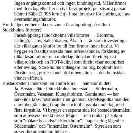
Ingen engångskostnad och ingen bindningstid. Målerifirmor
med flera lag eller fler än två fasadprojekt per säsong passar
bättre i Sälja (2 995 kr/mån). Inga timpriser för ändringar, inga
överraskningsfakturor.
Hur hjälper en hemsida oss vinna fasaduppdrag på villor i
Stockholms förorter?
Fasaduppdrag i Stockholms villaförorter — Bromma,
Lidingö, Täby, Saltsjöbaden, Älvsjö — är stora investeringar
där villaägaren jämför tre till fem firmor innan beslut. Vi
bygger en fasadtjänstesida med referensbilder, förklaring av
olika fasadkulörer och underlag, tidsplan för ett typiskt
villaprojekt och en ROT-kalkyl som direkt visar nettopriset
efter avdrag. Stockholms villaägare har hög köpkraft men
förväntar sig professionell dokumentation — den hemsidan
vinner offerten.
Bostadsrätter i innerstan har ändra krav — hanterar ni det?
Ja. Bostadsrätter i Stockholms innerstad — Södermalm,
Östermalm, Vasastan, Kungsholmen, Gamla stan — har
särskilda krav: tidsfönster runt grannar, styrelsegodkännanden,
dammbegränsning i trapphus och ofta gamla underlag med
flera färgskikt. Vi bygger en separat sida för bostadsrättsmåleri
som adresserar exakt dessa frågor — och rankar på sökord
som "målare bostadsrätt Stockholm", "tapetsering lägenhet
Södermalm" och "innemåleri Östermalm". Styrelsen som
söker dokumentation hittar er.