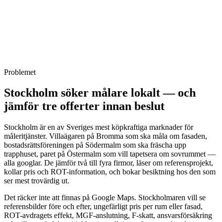
paketet
för 1 995 kr i månaden.
Fast månadsavgift. Ingen bindningstid. Vi hanterar
prisuppdateringar, nya referensbilder, support och löpande SEO-
arbete så att ni kan fokusera på fasaderna och rummen — inte på
hemsidan. Vill ni jämföra med en mer generell vinkel? Se
hemsida
för målare
eller läs om
webbyrå i Stockholm
i bredare bemärkelse.
Problemet
Stockholm söker målare lokalt — och
jämför tre offerter innan beslut
Stockholm är en av Sveriges mest köpkraftiga marknader för
måleritjänster. Villaägaren på Bromma som ska måla om fasaden,
bostadsrättsföreningen på Södermalm som ska fräscha upp
trapphuset, paret på Östermalm som vill tapetsera om sovrummet —
alla googlar. De jämför två till fyra firmor, läser om referensprojekt,
kollar pris och ROT-information, och bokar besiktning hos den som
ser mest trovärdig ut.
Det räcker inte att finnas på Google Maps. Stockholmaren vill se
referensbilder före och efter, ungefärligt pris per rum eller fasad,
ROT-avdragets effekt, MGF-anslutning, F-skatt, ansvarsförsäkring