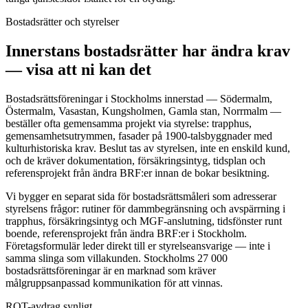
Bostadsrätter och styrelser
Innerstans bostadsrätter har ändra krav
— visa att ni kan det
Bostadsrättsföreningar i Stockholms innerstad — Södermalm,
Östermalm, Vasastan, Kungsholmen, Gamla stan, Norrmalm —
beställer ofta gemensamma projekt via styrelse: trapphus,
gemensamhetsutrymmen, fasader på 1900-talsbyggnader med
kulturhistoriska krav. Beslut tas av styrelsen, inte en enskild kund,
och de kräver dokumentation, försäkringsintyg, tidsplan och
referensprojekt från ändra BRF:er innan de bokar besiktning.
Vi bygger en separat sida för bostadsrättsmåleri som adresserar
styrelsens frågor: rutiner för dammbegränsning och avspärrning i
trapphus, försäkringsintyg och MGF-anslutning, tidsfönster runt
boende, referensprojekt från ändra BRF:er i Stockholm.
Företagsformulär leder direkt till er styrelseansvarige — inte i
samma slinga som villakunden. Stockholms 27 000
bostadsrättsföreningar är en marknad som kräver
målgruppsanpassad kommunikation för att vinnas.
ROT-avdrag synligt