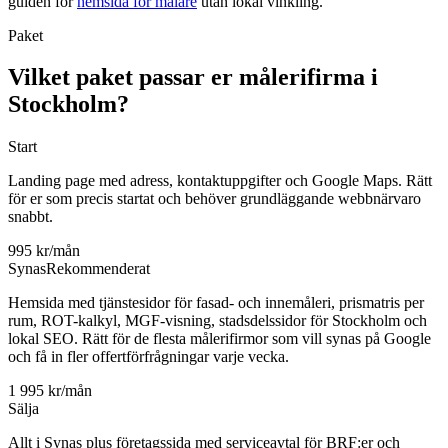
guiden för
hemsida för målare
utan lokal vinkling.
Paket
Vilket paket passar er målerifirma i
Stockholm?
Start
Landing page med adress, kontaktuppgifter och Google Maps. Rätt
för er som precis startat och behöver grundläggande webbnärvaro
snabbt.
995 kr/mån
Synas
Rekommenderat
Hemsida med tjänstesidor för fasad- och innemåleri, prismatris per
rum, ROT-kalkyl, MGF-visning, stadsdelssidor för Stockholm och
lokal SEO. Rätt för de flesta målerifirmor som vill synas på Google
och få in fler offertförfrågningar varje vecka.
1 995 kr/mån
Sälja
Allt i Synas plus företagssida med serviceavtal för BRF:er och