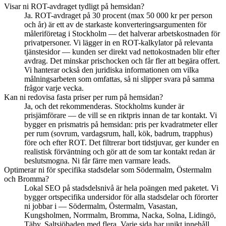
Visar ni ROT-avdraget tydligt på hemsidan?
Ja. ROT-avdraget på 30 procent (max 50 000 kr per person
och år) är ett av de starkaste konverteringsargumenten för
måleriföretag i Stockholm — det halverar arbetskostnaden för
privatpersoner. Vi lägger in en ROT-kalkylator på relevanta
tjänstesidor — kunden ser direkt vad nettokostnaden blir efter
avdrag. Det minskar prischocken och får fler att begära offert.
Vi hanterar också den juridiska informationen om vilka
målningsarbeten som omfattas, så ni slipper svara på samma
frågor varje vecka.
Kan ni redovisa fasta priser per rum på hemsidan?
Ja, och det rekommenderas. Stockholms kunder är
prisjämförare — de vill se en riktpris innan de tar kontakt. Vi
bygger en prismatris på hemsidan: pris per kvadratmeter eller
per rum (sovrum, vardagsrum, hall, kök, badrum, trapphus)
före och efter ROT. Det filtrerar bort tidstjuvar, ger kunder en
realistisk förväntning och gör att de som tar kontakt redan är
beslutsmogna. Ni får färre men varmare leads.
Optimerar ni för specifika stadsdelar som Södermalm, Östermalm
och Bromma?
Lokal SEO på stadsdelsnivå är hela poängen med paketet. Vi
bygger ortspecifika undersidor för alla stadsdelar och förorter
ni jobbar i — Södermalm, Östermalm, Vasastan,
Kungsholmen, Norrmalm, Bromma, Nacka, Solna, Lidingö,
Täby, Saltsjöbaden med flera. Varje sida har unikt innehåll,