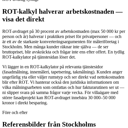
ROT-kalkyl halverar arbetskostnaden —
visa det direkt
ROT-avdraget på 30 procent av arbetskostnaden (max 50 000 kr per
person och år) halverar i praktiken priset för privatpersoner — och
är ett av de starkaste konverteringsargumenten för måleriföretag i
Stockholm. Men många kunder räknar inte själva — de ser
bruttopriset, blir avskräckta och frågar inte ens efter offert. En tydlig
ROT-kalkylator på tjänstesidan löser det.
Vi lägger in en ROT-kalkylator på relevanta tjänstesidor
(fasadmålning, innemåleri, tapetsering, takmålning). Kunden anger
ungefärlig yta eller väljer rumstyp och ser direkt vad nettokostnaden
blir efter ROT. Vi hanterar också den juridiska informationen om
vilka målningsarbeten som omfattas och hur fakturarutinen ser ut —
ni slipper svara på samma frågor varje vecka. För villaägare med
större fasadprojekt kan ROT-avdraget innebära 30 000–50 000
kronor i direkt besparing.
Före och efter
Referensbilder från Stockholms