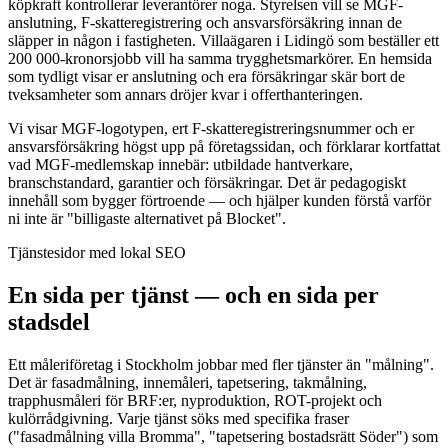
köpkraft kontrollerar leverantörer noga. Styrelsen vill se MGF-
anslutning, F-skatteregistrering och ansvarsförsäkring innan de
släpper in någon i fastigheten. Villaägaren i Lidingö som beställer ett
200 000-kronorsjobb vill ha samma trygghetsmarkörer. En hemsida
som tydligt visar er anslutning och era försäkringar skär bort de
tveksamheter som annars dröjer kvar i offerthanteringen.
Vi visar MGF-logotypen, ert F-skatteregistreringsnummer och er
ansvarsförsäkring högst upp på företagssidan, och förklarar kortfattat
vad MGF-medlemskap innebär: utbildade hantverkare,
branschstandard, garantier och försäkringar. Det är pedagogiskt
innehåll som bygger förtroende — och hjälper kunden förstå varför
ni inte är "billigaste alternativet på Blocket".
Tjänstesidor med lokal SEO
En sida per tjänst — och en sida per
stadsdel
Ett måleriföretag i Stockholm jobbar med fler tjänster än "målning".
Det är fasadmålning, innemåleri, tapetsering, takmålning,
trapphusmåleri för BRF:er, nyproduktion, ROT-projekt och
kulörrådgivning. Varje tjänst söks med specifika fraser
("fasadmålning villa Bromma", "tapetsering bostadsrätt Söder") som