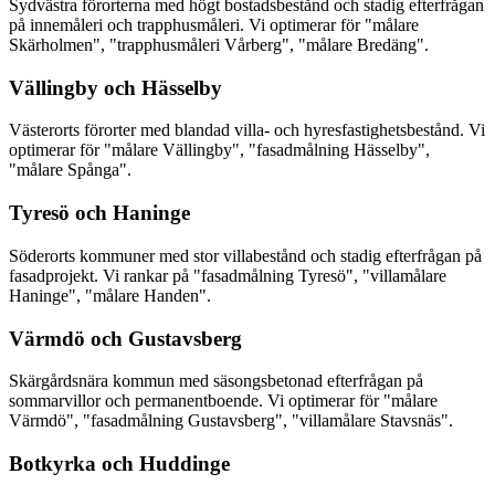
Sydvästra förorterna med högt bostadsbestånd och stadig efterfrågan
på innemåleri och trapphusmåleri. Vi optimerar för "målare
Skärholmen", "trapphusmåleri Vårberg", "målare Bredäng".
Vällingby och Hässelby
Västerorts förorter med blandad villa- och hyresfastighetsbestånd. Vi
optimerar för "målare Vällingby", "fasadmålning Hässelby",
"målare Spånga".
Tyresö och Haninge
Söderorts kommuner med stor villabestånd och stadig efterfrågan på
fasadprojekt. Vi rankar på "fasadmålning Tyresö", "villamålare
Haninge", "målare Handen".
Värmdö och Gustavsberg
Skärgårdsnära kommun med säsongsbetonad efterfrågan på
sommarvillor och permanentboende. Vi optimerar för "målare
Värmdö", "fasadmålning Gustavsberg", "villamålare Stavsnäs".
Botkyrka och Huddinge