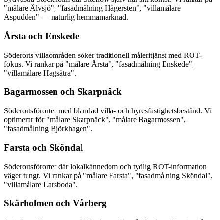
"målare Älvsjö", "fasadmålning Hägersten", "villamålare
Aspudden" — naturlig hemmamarknad.
Årsta och Enskede
Söderorts villaområden söker traditionell måleritjänst med ROT-
fokus. Vi rankar på "målare Årsta", "fasadmålning Enskede",
"villamålare Hagsätra".
Bagarmossen och Skarpnäck
Söderortsförorter med blandad villa- och hyresfastighetsbestånd. Vi
optimerar för "målare Skarpnäck", "målare Bagarmossen",
"fasadmålning Björkhagen".
Farsta och Sköndal
Söderortsförorter där lokalkännedom och tydlig ROT-information
väger tungt. Vi rankar på "målare Farsta", "fasadmålning Sköndal",
"villamålare Larsboda".
Skärholmen och Vårberg