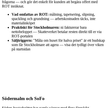
frågorna — och gör det enkelt för kunden att begära offert med
ROT inräknat.
Vad omfattas av ROT:
målning, tapetsering, slipning,
spackling och grundning — arbetskostnaden täcks, inte
materialinköpet
Praktiskt för Stockholmaren:
ni fakturerar bara
nettobeloppet — Skatteverket betalar resten direkt till er via
ROT-portalen
Säljtriggern:
"Måla om huset för halva priset" är ett budskap
som får Stockholmare att agera — visa det tydligt över viken
på startsidan
Södermalm och SoFo
Söders bostadsrätter har gamla väggar med flera färgskikt,