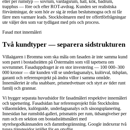
eller per rumstyp — sovrum, vardagsrum, hall, kök, badrum,
trapphus — före och efter ROT-avdrag. Kunden ser realistiska
förväntningar, de som hör av sig är redan beslutsmogna och ni får
färre men varmare leads. Stockholmaren med tre offertförfrågningar
ute väljer den som var tydligast med pris och process.
Fasad mot innemåleri
Två kundtyper — separera sidstrukturen
Villaägaren i Bromma som ska måla om fasaden är inte samma kund
som paret i bostadsrätten på Östermalm som vill tapetsera om
sovrummet. Fasaduppdraget är en stor investering — 100 000–300
000 kronor — där kunden vill se underlagsanalys, kulörval, tidsplan,
garanti och referensprojekt på ändra villor i samma område.
Innemåleriet är ofta snabbare, prismedvetnare och styrt av tider runt
familj och grannar.
Vi bygger separata huvudsidor för fasadmåleri respektive innemåleri
och tapetsering. Fasadsidan har referensprojekt från Stockholms
villaområden, kulörguide, underlagsanalys och säsongsplanering.
Innesidan har rumsbild-galleri, prismatris per rum, tidsangivelser per
rum och en sektion om bostadsrättsmåleri med
styrelsegodkännanden och dammbegränsning. Google indexerar två
tunga tjänstesidor istället för en otydlig.