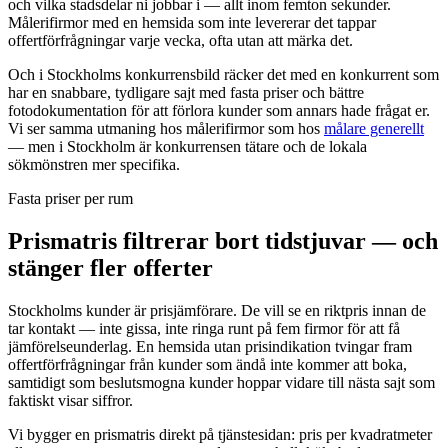
och vilka stadsdelar ni jobbar i — allt inom femton sekunder.
Målerifirmor med en hemsida som inte levererar det tappar
offertförfrågningar varje vecka, ofta utan att märka det.
Och i Stockholms konkurrensbild räcker det med en konkurrent som
har en snabbare, tydligare sajt med fasta priser och bättre
fotodokumentation för att förlora kunder som annars hade frågat er.
Vi ser samma utmaning hos målerifirmor som hos
målare generellt
— men i Stockholm är konkurrensen tätare och de lokala
sökmönstren mer specifika.
Fasta priser per rum
Prismatris filtrerar bort tidstjuvar — och
stänger fler offerter
Stockholms kunder är prisjämförare. De vill se en riktpris innan de
tar kontakt — inte gissa, inte ringa runt på fem firmor för att få
jämförelseunderlag. En hemsida utan prisindikation tvingar fram
offertförfrågningar från kunder som ändå inte kommer att boka,
samtidigt som beslutsmogna kunder hoppar vidare till nästa sajt som
faktiskt visar siffror.
Vi bygger en prismatris direkt på tjänstesidan: pris per kvadratmeter