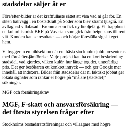
stadsdelar säljer åt er
Före/efter-bilder är det kraftfullaste sättet att visa vad ni går för. En
sliten hallvägg i en bostadsrätt på Söder som blev stramt ljusgrå. En
avflagnad villafasad i Bromma som fick ny linoljefärg. Ett trapphus i
en kulturhistorisk BRF på Vasastan som gick från beige kaos till rent
vitt. Kunden kan se resultatet — och börjar föreställa sig sitt eget
hem.
Vi bygger in en bildsektion där era bästa stockholmsjobb presenteras
med före/efter-jämförelse. Varje projekt kan ha en kort beskrivning:
stadsdel, vad gjordes, vilken kulör, hur länge tog det, ungefärligt
pris. Det ger besökaren ett konkret intryck — och ger Google mer
innehåll att indexera. Bilder från stadsdelar där ni faktiskt jobbat ger
lokala signaler som rankar er högre på "målare [stadsdel]"-
sökningar.
MGF och försäkringskrav
MGF, F-skatt och ansvarsförsäkring —
det första styrelsen frågar efter
Stockholms bostadsrättsföreningar och villaägare med högre