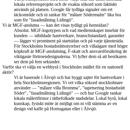
lokala referensprojekt och de exakta sökord som faktiskt
används på platsen. Google får tydliga signaler om ert
täckområde och ni rankar för "målare Södermalm" lika bra
som för "fasadmålning Lidingö".
Vi är MGF-anslutna — kan det visas tydligt på hemsidan?
Absolut. MGF-logotypen och vad medlemskapet innebär för
kunden — utbildade hantverkare, branschstandard, garantier
— lägger vi prominent på startsidan och på varje tjänstesida.
För Stockholms bostadsrättsstyrelser och villaägare med högre
köpkraft är MGF-anslutning, F-skatt och ansvarsförsäkring de
viktigaste förtroendesignalerna. Vi lyfter dem så att besökaren
ser dem på fem sekunder.
Varför ska vi välja en webbyrå i Stockholm istället för en nationell
aktör?
Vi är baserade i Älvsjö och har byggt sajter för hantverkare i
hela Stockholmsregionen. Vi vet vilka sökord stockholmare
använder — "målare villa Bromma", "tapetsering bostadsrätt
Söder", "fasadmålning Lidingö" — och hur Google rankar
lokala målerifirmor i tätbefolkade stadsdelar. Lokal byrå, lokal
kunskap, fysiskt möte är möjligt om ni vill stämma av en
design vid kaffe på Hornsgatan eller i Älvsjö.
Få fler offertförfrågningar i Stockholm
— utan att betala per klick