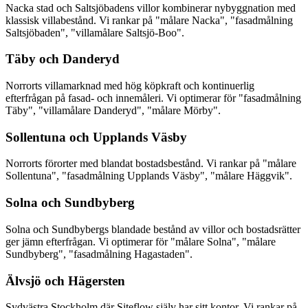
Nacka stad och Saltsjöbadens villor kombinerar nybyggnation med
klassisk villabestånd. Vi rankar på "målare Nacka", "fasadmålning
Saltsjöbaden", "villamålare Saltsjö-Boo".
Täby och Danderyd
Norrorts villamarknad med hög köpkraft och kontinuerlig
efterfrågan på fasad- och innemåleri. Vi optimerar för "fasadmålning
Täby", "villamålare Danderyd", "målare Mörby".
Sollentuna och Upplands Väsby
Norrorts förorter med blandat bostadsbestånd. Vi rankar på "målare
Sollentuna", "fasadmålning Upplands Väsby", "målare Häggvik".
Solna och Sundbyberg
Solna och Sundbybergs blandade bestånd av villor och bostadsrätter
ger jämn efterfrågan. Vi optimerar för "målare Solna", "målare
Sundbyberg", "fasadmålning Hagastaden".
Älvsjö och Hägersten
Sydvästra Stockholm där Siteflow själv har sitt kontor. Vi rankar på