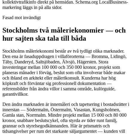
kollektivtrafikinfo direkt på hemsidan. Schema.org LocalBusiness-
markering läggs in på alla sidor.
Fasad mot invändigt
Stockholms två måleriekonomier — och
hur sajten ska tala till båda
Stockholms måleriekonomi består av två tydligt olika marknader.
Den ena är fasaduppdragen i villaförorterna — Bromma, Lidingö,
Täby, Danderyd, Saltsjöbaden, Älvsjö, Hägersten. Stora
investeringar mellan 100 000 och 350 000 kronor, projekt som
planeras månader i förväg, beslut som ofta involverar både makar
och ibland en arkitekt eller målerikonsult. Kunderna har hög
köpkraft och förväntar sig professionell dokumentation —
referensbilder från ändra villor i samma område, kulörguide,
garantivillkor.
Den ändra marknaden är innemåleri och tapetsering i bostadsrätter i
innerstan — Södermalm, Östermalm, Vasastan, Kungsholmen,
Gamla stan, Norrmalm. Mindre projekt mellan 15 000 och 80 000
kronor, snabbare beslutscykel, ofta styrda av tider runt familj,
grannar och styrelsegodkännanden. Här är prismatris och
tidsangivelser per rum det starkaste säljargumentet — kunden vill