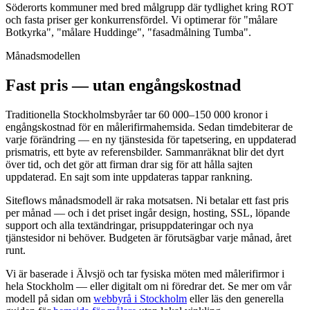
Söderorts kommuner med bred målgrupp där tydlighet kring ROT
och fasta priser ger konkurrensfördel. Vi optimerar för "målare
Botkyrka", "målare Huddinge", "fasadmålning Tumba".
Månadsmodellen
Fast pris — utan engångskostnad
Traditionella Stockholmsbyråer tar 60 000–150 000 kronor i
engångskostnad för en målerifirmahemsida. Sedan timdebiterar de
varje förändring — en ny tjänstesida för tapetsering, en uppdaterad
prismatris, ett byte av referensbilder. Sammanräknat blir det dyrt
över tid, och det gör att firman drar sig för att hålla sajten
uppdaterad. En sajt som inte uppdateras tappar rankning.
Siteflows månadsmodell är raka motsatsen. Ni betalar ett fast pris
per månad — och i det priset ingår design, hosting, SSL, löpande
support och alla textändringar, prisuppdateringar och nya
tjänstesidor ni behöver. Budgeten är förutsägbar varje månad, året
runt.
Vi är baserade i Älvsjö och tar fysiska möten med målerifirmor i
hela Stockholm — eller digitalt om ni föredrar det. Se mer om vår
modell på sidan om
webbyrå i Stockholm
eller läs den generella