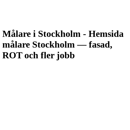
Målare i Stockholm
-
Hemsida
målare Stockholm — fasad,
ROT och fler jobb
Siteflow är en webbyrå i Älvsjö, Stockholm, som bygger hemsidor
för målerifirmor med separata tjänstesidor för fasadmåleri respektive
innemåleri och tapetsering, prismatris per rum, ROT-kalkyl, MGF-
visning, en separat sida för bostadsrätter och BRF:er samt lokal SEO
för alla stadsdelar och förorter i Stockholmsregionen — allt i
Synas-