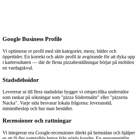
Google Business Profile
Vi optimerar er profil med rätt kategorier, meny, bilder och
öppettider. En korrekt och aktiv profil är avgörande för att dyka upp
i kartresultaten — där de flesta pizzabeställningar börjar på mobilen
en vardagskval.
Stadsdelssidor
Levererar ni till flera stadsdelar bygger vi ortspecifika undersidor
som rankar på sökningar som "pizza Södermalm" eller "pizzeria
Nacka". Varje sida besvarar lokala frågorna: leveranstid,
minimibeslop och hur man beställer.
Recensioner och rattningar
Vi integrerar era Google-recensioner direkt på hemsidan och hjälper
er att få fler nattstallda betyg från nöjda kunder. En genomsnittlig