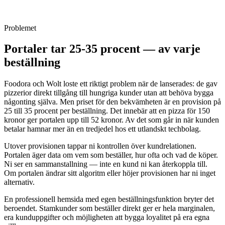
menyhandringar och teknisk support så att ni kan fokusera på koken
— inte på hemsidan.
Problemet
Portaler tar 25-35 procent — av varje
beställning
Foodora och Wolt loste ett riktigt problem när de lanserades: de gav
pizzerior direkt tillgång till hungriga kunder utan att behöva bygga
någonting själva. Men priset för den bekvämheten är en provision på
25 till 35 procent per beställning. Det innebär att en pizza för 150
kronor ger portalen upp till 52 kronor. Av det som går in när kunden
betalar hamnar mer än en tredjedel hos ett utlandskt techbolag.
Utover provisionen tappar ni kontrollen över kundrelationen.
Portalen äger data om vem som beställer, hur ofta och vad de köper.
Ni ser en sammanstallning — inte en kund ni kan återkoppla till.
Om portalen ändrar sitt algoritm eller höjer provisionen har ni inget
alternativ.
En professionell hemsida med egen beställningsfunktion bryter det
beroendet. Stamkunder som beställer direkt ger er hela marginalen,
era kunduppgifter och möjligheten att bygga loyalitet på era egna