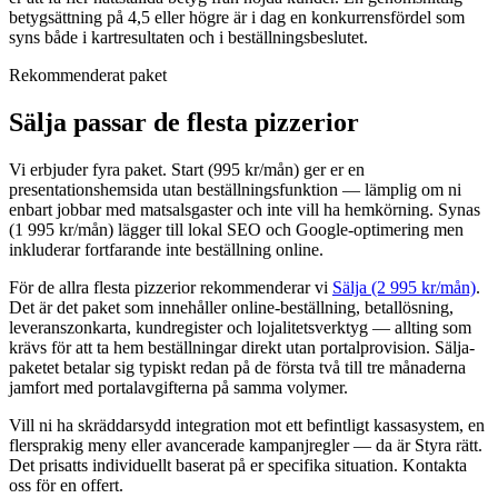
betygsättning på 4,5 eller högre är i dag en konkurrensfördel som
syns både i kartresultaten och i beställningsbeslutet.
Rekommenderat paket
Sälja passar de flesta pizzerior
Vi erbjuder fyra paket. Start (995 kr/mån) ger er en
presentationshemsida utan beställningsfunktion — lämplig om ni
enbart jobbar med matsalsgaster och inte vill ha hemkörning. Synas
(1 995 kr/mån) lägger till lokal SEO och Google-optimering men
inkluderar fortfarande inte beställning online.
För de allra flesta pizzerior rekommenderar vi
Sälja (2 995 kr/mån)
.
Det är det paket som innehåller online-beställning, betallösning,
leveranszonkarta, kundregister och lojalitetsverktyg — allting som
krävs för att ta hem beställningar direkt utan portalprovision. Sälja-
paketet betalar sig typiskt redan på de första två till tre månaderna
jamfort med portalavgifterna på samma volymer.
Vill ni ha skräddarsydd integration mot ett befintligt kassasystem, en
flersprakig meny eller avancerade kampanjregler — da är Styra rätt.
Det prisatts individuellt baserat på er specifika situation. Kontakta
oss för en offert.