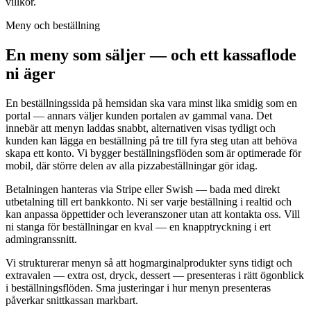
villkor.
Meny och beställning
En meny som säljer — och ett kassaflode
ni äger
En beställningssida på hemsidan ska vara minst lika smidig som en
portal — annars väljer kunden portalen av gammal vana. Det
innebär att menyn laddas snabbt, alternativen visas tydligt och
kunden kan lägga en beställning på tre till fyra steg utan att behöva
skapa ett konto. Vi bygger beställningsflöden som är optimerade för
mobil, där större delen av alla pizzabeställningar gör idag.
Betalningen hanteras via Stripe eller Swish — bada med direkt
utbetalning till ert bankkonto. Ni ser varje beställning i realtid och
kan anpassa öppettider och leveranszoner utan att kontakta oss. Vill
ni stanga för beställningar en kval — en knapptryckning i ert
admingranssnitt.
Vi strukturerar menyn så att hogmarginalprodukter syns tidigt och
extravalen — extra ost, dryck, dessert — presenteras i rätt ögonblick
i beställningsflöden. Sma justeringar i hur menyn presenteras
påverkar snittkassan markbart.