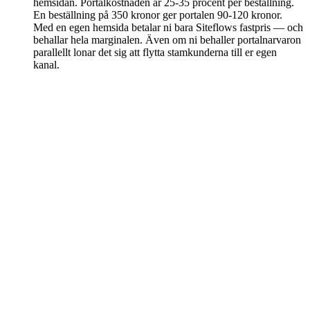
hemsidan. Portalkostnaden är 25-35 procent per beställning.
En beställning på 350 kronor ger portalen 90-120 kronor.
Med en egen hemsida betalar ni bara Siteflows fastpris — och
behallar hela marginalen. Även om ni behaller portalnarvaron
parallellt lonar det sig att flytta stamkunderna till er egen
kanal.
Redo att ta tillbaka marginalen från
portalen?
Sälja-paketet inkluderar online-beställning, leveranszon,
kundregister och lojalitetsverktyg — allt för 2 995 kr per månad.
Ingen bindningstid, inga uppstartsavgifter. Kontakta oss för att
komma igång.
Boka ett samtal
Se Sälja-paketet
Siteflow
Hemsida, AI-receptionist, bokning och CRM i ett paket. Allt under
ett tak — design, kod, hosting, SEO och support.