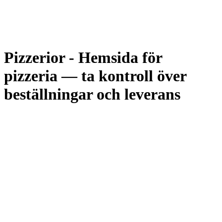
Pizzerior
-
Hemsida för
pizzeria — ta kontroll över
beställningar och leverans
Siteflow bygger hemsidor för pizzerior med online-beställning,
leveranszonkarta, lojalitetsverktyg och lokal SEO. Vi
rekommenderar Sälja-paketet för de flesta pizzerior — det inkluderar
allt som krävs för att ta hem beställningar direkt, utan provision till
externa plattformar.
Fast månadsavgift. Ingen bindningstid. Vi hanterar uppdateringar,