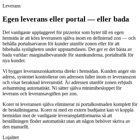
Leverans
Egen leverans eller portal — eller bada
Det vanligaste upplaggeret för pizzerior som byter till en egen
hemsida är att köra leveransen själva inom en definierad zon — och
behålla portalnarvaron för kunder utanför zonen eller för att
bibehalla synligheten under uppstartsfasen. Det ger er det bästa av
bada varldar: marginalbevarande för stamkunderna, portaltrafik för
nya kunder.
Vi bygger leveranszonkartorna direkt i hemsidan. Kunden anger sin
adress, systemet kontrollerar om adressen faller inom er leveranszon
och visar beraknad leveranstid. Är adressen utanför zonen erbjuds
avhamtning automatiskt. Ni sätter själva minimibesloppet för
leverans och leveransavgiften per zon.
Korer ni leveransen själva eliminerar ni portalkostnaden komplett för
de bestallningarna. Korer ni med en extern budtjanst kan vi koppla
hemsidan mot de vanligaste leveransplattformarna så att
beställningen floder automatiskt utan att någon behöver skriva av
den manuellt.
Lojalitet