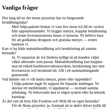
Vanliga frågor
Hur lang tid tar det innan pizzerian har en fungerande
beställningssida?
Med Sälja-paketet brukar vi vara live inom två till tre veckor
från uppstartssamtalet. Vi bygger menyn, kopplar betallösning
och testar leveranszonerna innan vi lanserar. Ni behövs bara
för att godkänna designen och granska menyn — resten
hanterar vi.
Kan vi ha både matsalsbeställning och hemkörning på samma
hemsida?
Ja. Vi separerar de två flodena tydligt så att kunden väljer
vilket alternativ som passar. Matsalsbeställning kan kopplas
mot ett enkelt bordsreservationssystem, hemkörning styr mot
leveranszon och beraknad tid. Allt i ett sammanhängande
graenssnitt.
Vad händer om vi vill ändra menyn, priser eller öppettider?
I Sälja-paketet ingår fri support för löpande ändringar. Ni
skickar ett meddelande, vi uppdaterar — normalt samma
arbetsdag. Ni behovsinte lara er något system eller ha teknisk
kunskap.
Är det vart att byta från Foodora och Wolt till en egen hemsida?
För de flesta pizzerior: ja, forutsatt att ni aktivt driver trafik till