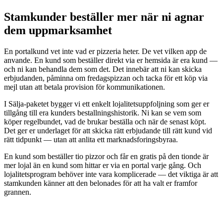
Stamkunder beställer mer när ni agnar
dem uppmarksamhet
En portalkund vet inte vad er pizzeria heter. De vet vilken app de
anvande. En kund som beställer direkt via er hemsida är era kund —
och ni kan behandla dem som det. Det innebär att ni kan skicka
erbjudanden, påminna om fredagspizzan och tacka för ett köp via
mejl utan att betala provision för kommunikationen.
I Sälja-paketet bygger vi ett enkelt lojalitetsuppfoljning som ger er
tillgång till era kunders bestallningshistorik. Ni kan se vem som
köper regelbundet, vad de brukar beställa och när de senast köpt.
Det ger er underlaget för att skicka rätt erbjudande till rätt kund vid
rätt tidpunkt — utan att anlita ett marknadsforingsbyraa.
En kund som beställer tio pizzor och får en gratis på den tionde är
mer lojal än en kund som hittar er via en portal varje gång. Och
lojalitetsprogram behöver inte vara komplicerade — det viktiga är att
stamkunden känner att den belonades för att ha valt er framfor
grannen.