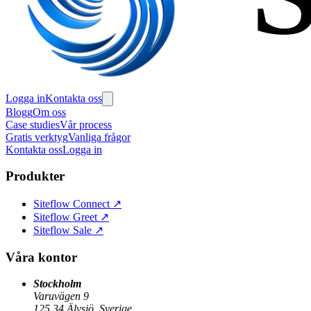
Logga in
Kontakta oss
Blogg
Om oss
Case studies
Vår process
Gratis verktyg
Vanliga frågor
Kontakta oss
Logga in
Produkter
Siteflow Connect
↗
Siteflow Greet
↗
Siteflow Sale
↗
Våra kontor
Stockholm
Varuvägen 9
125 34 Älvsjö, Sverige