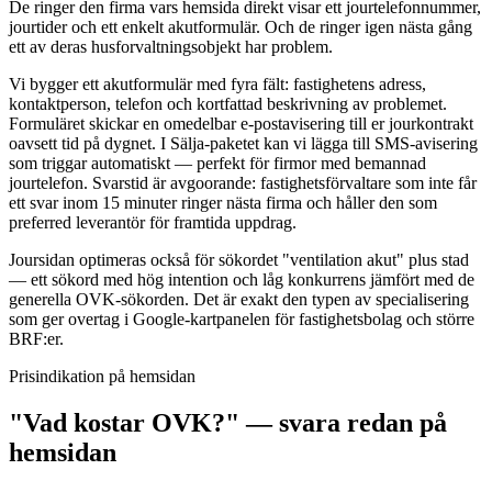
De ringer den firma vars hemsida direkt visar ett jourtelefonnummer,
jourtider och ett enkelt akutformulär. Och de ringer igen nästa gång
ett av deras husforvaltningsobjekt har problem.
Vi bygger ett akutformulär med fyra fält: fastighetens adress,
kontaktperson, telefon och kortfattad beskrivning av problemet.
Formuläret skickar en omedelbar e-postavisering till er jourkontrakt
oavsett tid på dygnet. I Sälja-paketet kan vi lägga till SMS-avisering
som triggar automatiskt — perfekt för firmor med bemannad
jourtelefon. Svarstid är avgoorande: fastighetsförvaltare som inte får
ett svar inom 15 minuter ringer nästa firma och håller den som
preferred leverantör för framtida uppdrag.
Joursidan optimeras också för sökordet "ventilation akut" plus stad
— ett sökord med hög intention och låg konkurrens jämfört med de
generella OVK-sökorden. Det är exakt den typen av specialisering
som ger overtag i Google-kartpanelen för fastighetsbolag och större
BRF:er.
Prisindikation på hemsidan
"Vad kostar OVK?" — svara redan på
hemsidan