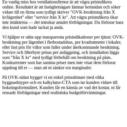
En vanlig miss hos ventilationsfirmor är att vägra prisindikera
online. Resultatet är att fastighetsägare lämnar hemsidan och söker
vidare till en firma som tydligt skriver "OVK-besiktning från X
kr/lägenhet" eller "service från X kr". Att vägra prisindikera ökar
inte intäkterna — det minskar antalet förfrågningar. Du förlorar bara
den kund som hade tackat ja anda.
Vi hjälper er sätta upp transparenta prisindikationer per tjänst: OVK-
besiktning per lägenhet i flerbostadshus, per kvadratmeter i lokaler,
eller fast pris för villor som faller under återkommande besiktning.
Service och filterbyte prisas per anläggning, och installation läggs
som "från X kr" med tydligt förbehåll om besiktning på plats.
Konkurrenter som har samma priser men inte visar dem förlorar
uppdrag till er — utan att ni sänker era marginaler.
På OVK-sidan bygger vi en enkel prisrahmare med olika
byggnadstyper och en kalkylator-CTA som tar kunden vidare till
bokningsformuläret. Kunden får en känsla av vad det kostar, ni får
rensade förfrågningar med realistiska budgetförväntningar.