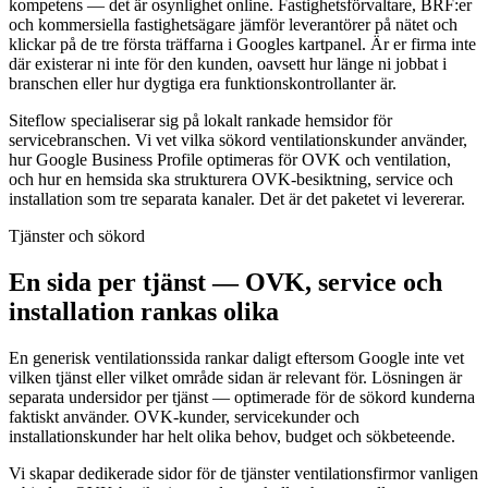
kompetens — det är osynlighet online. Fastighetsförvaltare, BRF:er
och kommersiella fastighetsägare jämför leverantörer på nätet och
klickar på de tre första träffarna i Googles kartpanel. Är er firma inte
där existerar ni inte för den kunden, oavsett hur länge ni jobbat i
branschen eller hur dygtiga era funktionskontrollanter är.
Siteflow specialiserar sig på lokalt rankade hemsidor för
servicebranschen. Vi vet vilka sökord ventilationskunder använder,
hur Google Business Profile optimeras för OVK och ventilation,
och hur en hemsida ska strukturera OVK-besiktning, service och
installation som tre separata kanaler. Det är det paketet vi levererar.
Tjänster och sökord
En sida per tjänst — OVK, service och
installation rankas olika
En generisk ventilationssida rankar daligt eftersom Google inte vet
vilken tjänst eller vilket område sidan är relevant för. Lösningen är
separata undersidor per tjänst — optimerade för de sökord kunderna
faktiskt använder. OVK-kunder, servicekunder och
installationskunder har helt olika behov, budget och sökbeteende.
Vi skapar dedikerade sidor för de tjänster ventilationsfirmor vanligen