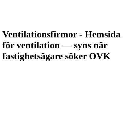
Ventilationsfirmor
-
Hemsida
för ventilation — syns när
fastighetsägare söker OVK
Vi förstår ventilationsbranschen: blandningen av lagstadgade OVK-
besiktningar, löpande serviceavtal med fastighetsbolag, akuta
utryckningar vid stoppad frånluftsfläkt och nyinstallationer i
bygprojekt. Varje uppdragstyp kräver sin egen kanal på hemsidan —
OVK-bokningsformulär för besiktningar, offertformulär för