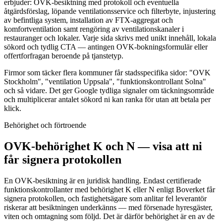
erbjuder: OVK-besiktning med protokoll och eventuella
åtgärdsförslag, löpande ventilationsservice och filterbyte, injustering
av befintliga system, installation av FTX-aggregat och
komfortventilation samt rengöring av ventilationskanaler i
restauranger och lokaler. Varje sida skrivs med unikt innehåll, lokala
sökord och tydlig CTA — antingen OVK-bokningsformulär eller
offertforfragan beroende på tjanstetyp.
Firmor som täcker flera kommuner får stadsspecifika sidor: "OVK
Stockholm", "ventilation Uppsala", "funktionskontrollant Solna"
och så vidare. Det ger Google tydliga signaler om täckningsområde
och multiplicerar antalet sökord ni kan ranka för utan att betala per
klick.
Behörighet och förtroende
OVK-behörighet K och N — visa att ni
får signera protokollen
En OVK-besiktning är en juridisk handling. Endast certifierade
funktionskontrollanter med behörighet K eller N enligt Boverket får
signera protokollen, och fastighetsägare som anlitar fel leverantör
riskerar att besiktningen underkänns — med försenade hyresgäster,
viten och omtagning som följd. Det är därför behörighet är en av de