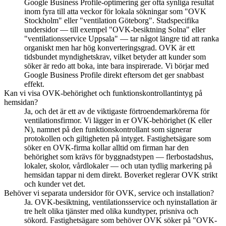
Google Business Profile-optimering ger ofta synliga resultat
inom fyra till atta veckor för lokala sökningar som "OVK
Stockholm" eller "ventilation Göteborg". Stadspecifika
undersidor — till exempel "OVK-besiktning Solna" eller
"ventilationsservice Uppsala" — tar något längre tid att ranka
organiskt men har hög konverteringsgrad. OVK är ett
tidsbundet myndighetskrav, vilket betyder att kunder som
söker är redo att boka, inte bara inspirerade. Vi börjar med
Google Business Profile direkt eftersom det ger snabbast
effekt.
Kan vi visa OVK-behörighet och funktionskontrollantintyg på
hemsidan?
Ja, och det är ett av de viktigaste förtroendemarkörerna för
ventilationsfirmor. Vi lägger in er OVK-behörighet (K eller
N), namnet på den funktionskontrollant som signerar
protokollen och giltigheten på intyget. Fastighetsägare som
söker en OVK-firma kollar alltid om firman har den
behörighet som krävs för byggnadstypen — flerbostadshus,
lokaler, skolor, vårdlokaler — och utan tydlig markering på
hemsidan tappar ni dem direkt. Boverket reglerar OVK strikt
och kunder vet det.
Behöver vi separata undersidor för OVK, service och installation?
Ja. OVK-besiktning, ventilationsservice och nyinstallation är
tre helt olika tjänster med olika kundtyper, prisniva och
sökord. Fastighetsägare som behöver OVK söker på "OVK-