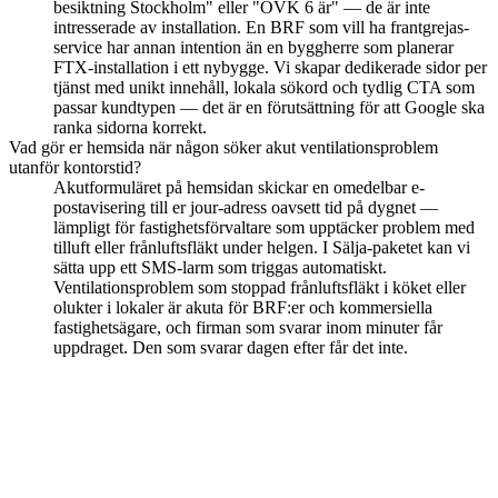
besiktning Stockholm" eller "OVK 6 är" — de är inte
intresserade av installation. En BRF som vill ha frantgrejas-
service har annan intention än en byggherre som planerar
FTX-installation i ett nybygge. Vi skapar dedikerade sidor per
tjänst med unikt innehåll, lokala sökord och tydlig CTA som
passar kundtypen — det är en förutsättning för att Google ska
ranka sidorna korrekt.
Vad gör er hemsida när någon söker akut ventilationsproblem
utanför kontorstid?
Akutformuläret på hemsidan skickar en omedelbar e-
postavisering till er jour-adress oavsett tid på dygnet —
lämpligt för fastighetsförvaltare som upptäcker problem med
tilluft eller frånluftsfläkt under helgen. I Sälja-paketet kan vi
sätta upp ett SMS-larm som triggas automatiskt.
Ventilationsproblem som stoppad frånluftsfläkt i köket eller
olukter i lokaler är akuta för BRF:er och kommersiella
fastighetsägare, och firman som svarar inom minuter får
uppdraget. Den som svarar dagen efter får det inte.
Syns lokalt — fånga OVK-uppdragen
innan konkurrenten gör det
Siteflow Synas kostar 1 995 kr/mån. Lokal SEO, OVK-behörighet
synlig, akutformulär och Google Business Profile ingår. Ingen