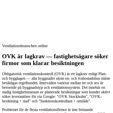
installationer, akutformulär för jourtjänster och tjänstesidor per stad
för lokal rankning. Allt det ingår i Synas-paketet.
Synas-paketet är framtaget för ventilationsfirmor som vill växa
lokalt: lokal SEO per tjänst och stad, OVK-behörighet och
funktionskontrollanter prominent på startsidan, Google Business
Profile-optimering, OVK-bokningsformulär med datumval,
akutformulär med e-postavisering och recensionsintegration. Fast
pris, ingen bindningstid.
Ventilationsbranschen online
OVK är lagkrav — fastighetsägare söker
firmor som klarar besiktningen
Obligatorisk ventilationskontroll (OVK) är ett lagkrav enligt Plan-
och bygglagen — alla byggnader utom en- och tvabostadshus måste
besiktigas regelbundet. Intervallen varierar mellan tre och sex år
beroende på byggnadstyp och ventilationssystem. Det innebär en
stadig fastighetsmassan av planerade besiktningar som kunder aktivt
söker leverantörer för via Google: "OVK Stockholm", "OVK-
besiktning + stad" och "funktionskontrollant + område".
Problemet för de flesta ventilationsfirmor är inte bristande