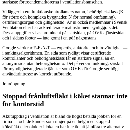
starkaste förtroendemarkörerna i ventilationsbranschen.
Vi lägger in era funktionskontrollanters namn, behörighetsklass (K
för större och komplexa byggnader, N för normal omfattning),
certifieringsorgan och giltighetstid. Är ni också medlemmar i Svensk
Ventilation eller har ackrediterade matinstrument synliggors det.
Dessa uppgifter visas prominent på startsidan, på OVK-tjänstesidan
och i sidans footer — inte gomt i en pdf någonstans.
Google värderar E-E-A-T — expertis, auktoritet och trovärdighet —
i rankingsalgorithmen. En sida som tydligt visar certifierade
kontrollanter och behörighetsklass får en starkare signal än en
anonym sida utan behörighetsinfo. Det påverkar rankning, särskilt
för myndighetsreglerade tjänster som OVK där Google ser högt
användarintresse av korrekt utförande.
Jouröppning
Stoppad frånluftsfläkt i köket stannar inte
för kontorstid
Akutuppdrag i ventilation är bland de högst betalda jobben för en
firma — och de kunder som ringer på en helg med stoppad
köksfläkt eller olukter i lokalen har inte tid att jämföra tre alternativ.