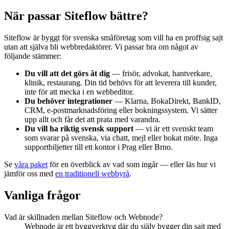
När passar Siteflow bättre?
Siteflow är byggt för svenska småföretag som vill ha en proffsig sajt
utan att själva bli webbredaktörer. Vi passar bra om något av
följande stämmer:
Du vill att det görs åt dig
— frisör, advokat, hantverkare,
klinik, restaurang. Din tid behövs för att leverera till kunder,
inte för att mecka i en webbeditor.
Du behöver integrationer
— Klarna, BokaDirekt, BankID,
CRM, e-postmarknadsföring eller bokningssystem. Vi sätter
upp allt och får det att prata med varandra.
Du vill ha riktig svensk support
— vi är ett svenskt team
som svarar på svenska, via chatt, mejl eller bokat möte. Inga
supportbiljetter till ett kontor i Prag eller Brno.
Se
våra paket
för en överblick av vad som ingår — eller läs hur vi
jämför oss med
en traditionell webbyrå
.
Vanliga frågor
Vad är skillnaden mellan Siteflow och Webnode?
Webnode är ett byggverktyg där du själv bygger din sajt med