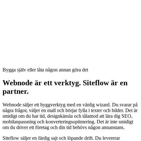
Begränsat utbud —
BokaDirekt, CRM och
Integrationer
främst grundläggande
e-post — vi sätter upp
analytics och formulär
allt
Inget inbyggt
Ingår i Sälja-paketet —
bokningssystem —
integration mot
Bokningssystem
kräver externt verktyg
BokaDirekt eller
och manuell koppling
Boka.se
Skicka ett meddelande,
Du loggar in och gör
vi fixar det samma
Ändringar
dem själv — inga timmar
vecka — ingen extra
köpta, ingen som hjälper
faktura
Bygga själv eller låta någon annan göra det
Webnode är ett verktyg. Siteflow är en
partner.
Webnode säljer ett byggverktyg med en vänlig wizard. Du svarar på
några frågor, väljer en mall och börjar fylla i texter och bilder. Det är
smidigt om du har tid, designkänsla och tålamod att lära dig SEO,
mobilanpassning och konverteringsoptimering. Det är inte smidigt
om du driver ett företag och din tid behövs någon annanstans.
Siteflow säljer en färdig sajt och löpande drift. Du levererar