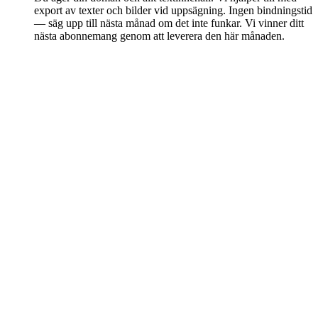
export av texter och bilder vid uppsägning. Ingen bindningstid
— säg upp till nästa månad om det inte funkar. Vi vinner ditt
nästa abonnemang genom att leverera den här månaden.
Slipp bygga själv — vi gör jobbet
Se våra paket — från 995 kr/mån. Ingen bindningstid, ingen
kodning, ingen designtimme. Du levererar input, vi levererar sajten.
Se alla paket
Boka ett samtal
Siteflow
Hemsida, AI-receptionist, bokning och CRM i ett paket. Allt under
ett tak — design, kod, hosting, SEO och support.
hello@siteflow.se
010-189 84 80
Boka demo →
Ladda ner appen