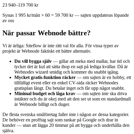
23 940–119 700 kr
Synas 1 995 kr/mån × 60 = 59 700 kr — sajten uppdateras löpande
av oss
När passar Webnode bättre?
Vi är ärliga: Siteflow är inte rätt val för alla. För vissa typer av
projekt är Webnode faktiskt ett bättre alternativ.
Du vill bygga själv
— gillar att meka med mallar, har tid och
tycker det är kul att sätta ihop en sajt på lediga kvällar. Då är
Webnodes wizard smidig och kommer du snabbt igång.
Mycket gratis-funktion räcker
— om sajten är en hobby, ett
tillfälligt event eller en enkel CV-sida räcker Webnodes
gratisplan långt. Du betalar inget och får upp något snabbt.
Minimal budget och låga krav
— om sajten inte ska driva
intäkter och du är okej med att den ser ut som en standardmall
är Webnode billigt och duger.
De flesta svenska småföretag faller inte i någon av dessa kategorier.
De behöver en proffsig sajt som rankar på Google och drar in
kunder — utan att lägga 20 timmar på att bygga och underhålla den
själva.