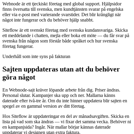
Webnode är ett tjeckiskt företag med global support. Hjälpsidor
finns översatta till svenska, men kundtjänsten svarar på engelska
eller via e-post med varierande svarstider. Det blir krångligt när
något inte fungerar och du behöver hjälp snabbt.
Siteflow är ett svenskt företag med svenska kundansvariga. Skicka
ett meddelande i chatten, mejla eller boka ett möte — du får svar på
svenska från någon som förstår både språket och hur svenska
företag fungerar.
Underhåll som inte syns på fakturan
Sajten uppdateras utan att du behöver
göra något
En Webnode-sajt kräver löpande arbete från dig. Priser ändras.
Personal slutar. Kampanjer ska upp och ner. Mallarna känns
daterade efter två-tre år. Om du inte hinner uppdatera blir sajten en
spegel av en gammal version av ditt företag.
Hos Siteflow är uppdateringar en del av månadsavgiften. Skicka en
lista på vad som ska ändras — vi fixar det samma vecka. Behöver ni
en kampanjsida? Ingår. När mallar börjar kännas daterade
uppdaterar vi designen utan extra faktura.