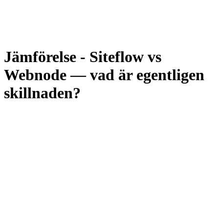
Jämförelse
-
Siteflow vs
Webnode — vad är egentligen
skillnaden?
Frågan är inte vilken plattform som är bäst. Frågan är vad du vill
lägga din tid på. Om du har 15–40 timmar över för att bygga,
optimera och underhålla din sajt så är Webnode smidigt och billigt.
Om du driver ett företag och vill att sajten ska skötas av någon
annan — då passar Siteflow bättre.
Den här sidan jämför båda alternativen ärligt: pris, byggtid, design,