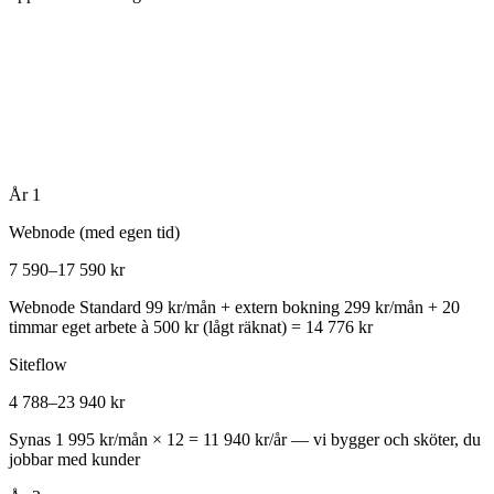
År 1
Webnode (med egen tid)
7 590–17 590 kr
Webnode Standard 99 kr/mån + extern bokning 299 kr/mån + 20
timmar eget arbete à 500 kr (lågt räknat) = 14 776 kr
Siteflow
4 788–23 940 kr
Synas 1 995 kr/mån × 12 = 11 940 kr/år — vi bygger och sköter, du
jobbar med kunder