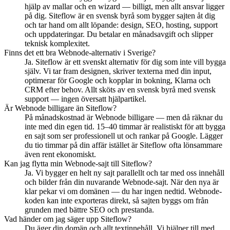
hjälp av mallar och en wizard — billigt, men allt ansvar ligger
på dig. Siteflow är en svensk byrå som bygger sajten åt dig
och tar hand om allt löpande: design, SEO, hosting, support
och uppdateringar. Du betalar en månadsavgift och slipper
teknisk komplexitet.
Finns det ett bra Webnode-alternativ i Sverige?
Ja. Siteflow är ett svenskt alternativ för dig som inte vill bygga
själv. Vi tar fram designen, skriver texterna med din input,
optimerar för Google och kopplar in bokning, Klarna och
CRM efter behov. Allt sköts av en svensk byrå med svensk
support — ingen översatt hjälpartikel.
Är Webnode billigare än Siteflow?
På månadskostnad är Webnode billigare — men då räknar du
inte med din egen tid. 15–40 timmar är realistiskt för att bygga
en sajt som ser professionell ut och rankar på Google. Lägger
du tio timmar på din affär istället är Siteflow ofta lönsammare
även rent ekonomiskt.
Kan jag flytta min Webnode-sajt till Siteflow?
Ja. Vi bygger en helt ny sajt parallellt och tar med oss innehåll
och bilder från din nuvarande Webnode-sajt. När den nya är
klar pekar vi om domänen — du har ingen nedtid. Webnode-
koden kan inte exporteras direkt, så sajten byggs om från
grunden med bättre SEO och prestanda.
Vad händer om jag säger upp Siteflow?
Du äger din domän och allt textinnehåll. Vi hjälper till med