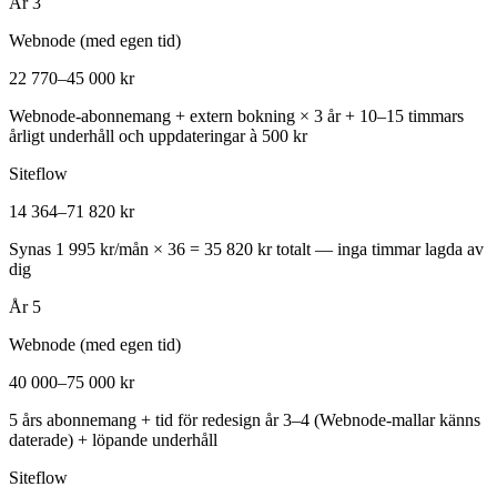
År 3
Webnode (med egen tid)
22 770–45 000 kr
Webnode-abonnemang + extern bokning × 3 år + 10–15 timmars
årligt underhåll och uppdateringar à 500 kr
Siteflow
14 364–71 820 kr
Synas 1 995 kr/mån × 36 = 35 820 kr totalt — inga timmar lagda av
dig
År 5
Webnode (med egen tid)
40 000–75 000 kr
5 års abonnemang + tid för redesign år 3–4 (Webnode-mallar känns
daterade) + löpande underhåll
Siteflow