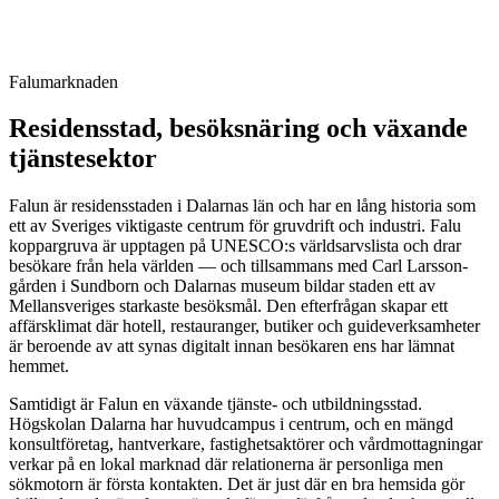
Vi bygger hemsidor som rankar lokalt, laddar snabbt och förvandlar
besökare till kunder. Hosting, SEO och support ingår — så att ni
kan fokusera på verksamheten medan hemsidan jobbar för er.
Falumarknaden
Residensstad, besöksnäring och växande
tjänstesektor
Falun är residensstaden i Dalarnas län och har en lång historia som
ett av Sveriges viktigaste centrum för gruvdrift och industri. Falu
koppargruva är upptagen på UNESCO:s världsarvslista och drar
besökare från hela världen — och tillsammans med Carl Larsson-
gården i Sundborn och Dalarnas museum bildar staden ett av
Mellansveriges starkaste besöksmål. Den efterfrågan skapar ett
affärsklimat där hotell, restauranger, butiker och guideverksamheter
är beroende av att synas digitalt innan besökaren ens har lämnat
hemmet.
Samtidigt är Falun en växande tjänste- och utbildningsstad.
Högskolan Dalarna har huvudcampus i centrum, och en mängd
konsultföretag, hantverkare, fastighetsaktörer och vårdmottagningar
verkar på en lokal marknad där relationerna är personliga men
sökmotorn är första kontakten. Det är just där en bra hemsida gör