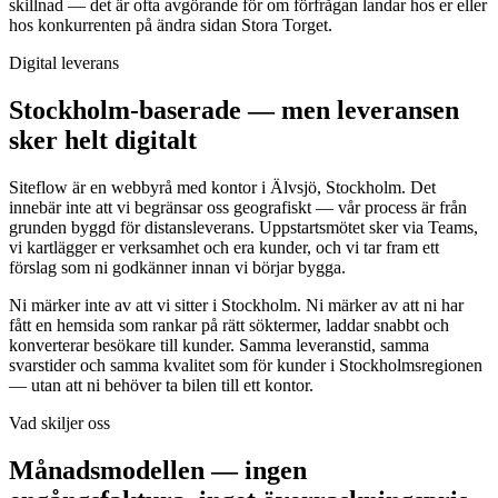
skillnad — det är ofta avgörande för om förfrågan landar hos er eller
hos konkurrenten på ändra sidan Stora Torget.
Digital leverans
Stockholm-baserade — men leveransen
sker helt digitalt
Siteflow är en webbyrå med kontor i Älvsjö, Stockholm. Det
innebär inte att vi begränsar oss geografiskt — vår process är från
grunden byggd för distansleverans. Uppstartsmötet sker via Teams,
vi kartlägger er verksamhet och era kunder, och vi tar fram ett
förslag som ni godkänner innan vi börjar bygga.
Ni märker inte av att vi sitter i Stockholm. Ni märker av att ni har
fått en hemsida som rankar på rätt söktermer, laddar snabbt och
konverterar besökare till kunder. Samma leveranstid, samma
svarstider och samma kvalitet som för kunder i Stockholmsregionen
— utan att ni behöver ta bilen till ett kontor.
Vad skiljer oss
Månadsmodellen — ingen