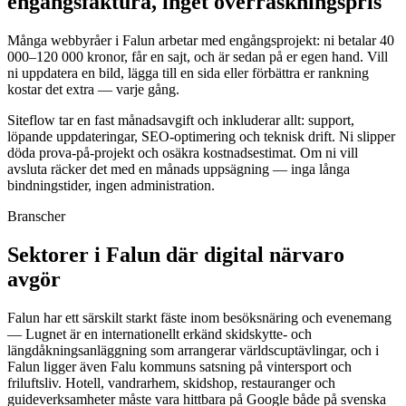
engångsfaktura, inget överraskningspris
Många webbyråer i Falun arbetar med engångsprojekt: ni betalar 40
000–120 000 kronor, får en sajt, och är sedan på er egen hand. Vill
ni uppdatera en bild, lägga till en sida eller förbättra er rankning
kostar det extra — varje gång.
Siteflow tar en fast månadsavgift och inkluderar allt: support,
löpande uppdateringar, SEO-optimering och teknisk drift. Ni slipper
döda prova-på-projekt och osäkra kostnadsestimat. Om ni vill
avsluta räcker det med en månads uppsägning — inga långa
bindningstider, ingen administration.
Branscher
Sektorer i Falun där digital närvaro
avgör
Falun har ett särskilt starkt fäste inom besöksnäring och evenemang
— Lugnet är en internationellt erkänd skidskytte- och
längdåkningsanläggning som arrangerar världscuptävlingar, och i
Falun ligger även Falu kommuns satsning på vintersport och
friluftsliv. Hotell, vandrarhem, skidshop, restauranger och
guideverksamheter måste vara hittbara på Google både på svenska