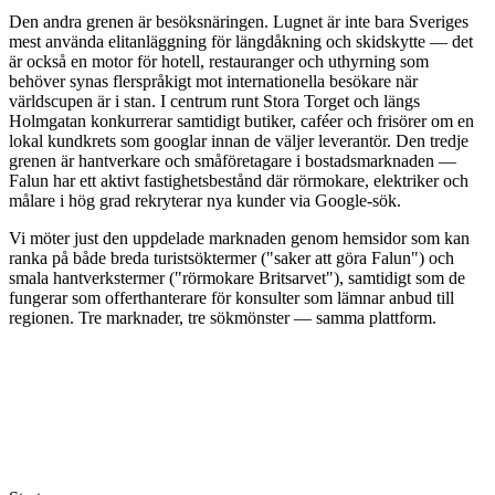
Den andra grenen är besöksnäringen. Lugnet är inte bara Sveriges
mest använda elitanläggning för längdåkning och skidskytte — det
är också en motor för hotell, restauranger och uthyrning som
behöver synas flerspråkigt mot internationella besökare när
världscupen är i stan. I centrum runt Stora Torget och längs
Holmgatan konkurrerar samtidigt butiker, caféer och frisörer om en
lokal kundkrets som googlar innan de väljer leverantör. Den tredje
grenen är hantverkare och småföretagare i bostadsmarknaden —
Falun har ett aktivt fastighetsbestånd där rörmokare, elektriker och
målare i hög grad rekryterar nya kunder via Google-sök.
Vi möter just den uppdelade marknaden genom hemsidor som kan
ranka på både breda turistsöktermer ("saker att göra Falun") och
smala hantverkstermer ("rörmokare Britsarvet"), samtidigt som de
fungerar som offerthanterare för konsulter som lämnar anbud till
regionen. Tre marknader, tre sökmönster — samma plattform.