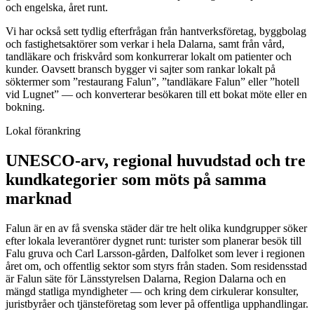
och engelska, året runt.
Vi har också sett tydlig efterfrågan från hantverksföretag, byggbolag
och fastighetsaktörer som verkar i hela Dalarna, samt från vård,
tandläkare och friskvård som konkurrerar lokalt om patienter och
kunder. Oavsett bransch bygger vi sajter som rankar lokalt på
söktermer som ”restaurang Falun”, ”tandläkare Falun” eller ”hotell
vid Lugnet” — och konverterar besökaren till ett bokat möte eller en
bokning.
Lokal förankring
UNESCO-arv, regional huvudstad och tre
kundkategorier som möts på samma
marknad
Falun är en av få svenska städer där tre helt olika kundgrupper söker
efter lokala leverantörer dygnet runt: turister som planerar besök till
Falu gruva och Carl Larsson-gården, Dalfolket som lever i regionen
året om, och offentlig sektor som styrs från staden. Som residensstad
är Falun säte för Länsstyrelsen Dalarna, Region Dalarna och en
mängd statliga myndigheter — och kring dem cirkulerar konsulter,
juristbyråer och tjänsteföretag som lever på offentliga upphandlingar.