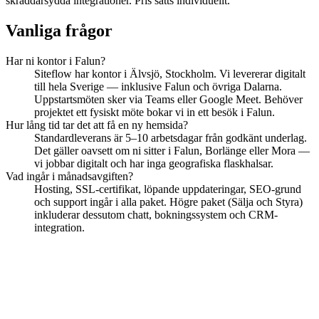
skräddarsydda integrationer. Pris sätts individuellt.
Vanliga frågor
Har ni kontor i Falun?
Siteflow har kontor i Älvsjö, Stockholm. Vi levererar digitalt
till hela Sverige — inklusive Falun och övriga Dalarna.
Uppstartsmöten sker via Teams eller Google Meet. Behöver
projektet ett fysiskt möte bokar vi in ett besök i Falun.
Hur lång tid tar det att få en ny hemsida?
Standardleverans är 5–10 arbetsdagar från godkänt underlag.
Det gäller oavsett om ni sitter i Falun, Borlänge eller Mora —
vi jobbar digitalt och har inga geografiska flaskhalsar.
Vad ingår i månadsavgiften?
Hosting, SSL-certifikat, löpande uppdateringar, SEO-grund
och support ingår i alla paket. Högre paket (Sälja och Styra)
inkluderar dessutom chatt, bokningssystem och CRM-
integration.
Redo att växa i Falun?
Boka ett kostnadsfritt uppstartsmöte — digitalt eller på plats i Falun.
Vi berättar vad som krävs för att er hemsida ska börja dra in kunder.