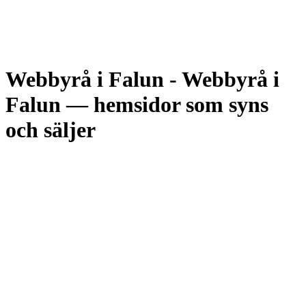
Webbyrå i Falun
-
Webbyrå i
Falun — hemsidor som syns
och säljer
Falun är Dalarnas residensstad, hem för Falu koppargruva med
UNESCO-status och en av Sveriges starkaste vintersportkommuner
med Lugnet i ryggraden. Det skapar en marknad där besöksnäring,
evenemang, handel och hantverk konkurrerar om uppmärksamheten
— och där den som dyker upp först på Google ofta vinner förfrågan.