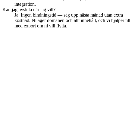
integration.
Kan jag avsluta när jag vill?
Ja. Ingen bindningstid — säg upp nästa månad utan extra
kostnad. Ni äger domänen och allt innehåll, och vi hjälper till
med export om ni vill flytta.
Redo att växa i Nacka?
Boka ett kostnadsfritt uppstartsmöte — digitalt eller på plats i Nacka.
Vi berättar vad som krävs för att er hemsida ska börja dra in kunder.
Boka ett möte
Så här jobbar vi
Siteflow
Hemsida, AI-receptionist, bokning och CRM i ett paket. Allt under
ett tak — design, kod, hosting, SEO och support.
hello@siteflow.se
010-189 84 80
Boka demo →
Ladda ner appen