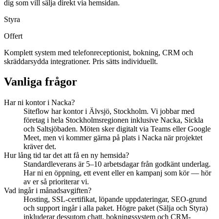
dig som vill sälja direkt via hemsidan.
Styra
Offert
Komplett system med telefonreceptionist, bokning, CRM och
skräddarsydda integrationer. Pris sätts individuellt.
Vanliga frågor
Har ni kontor i Nacka?
Siteflow har kontor i Älvsjö, Stockholm. Vi jobbar med
företag i hela Stockholmsregionen inklusive Nacka, Sickla
och Saltsjöbaden. Möten sker digitalt via Teams eller Google
Meet, men vi kommer gärna på plats i Nacka när projektet
kräver det.
Hur lång tid tar det att få en ny hemsida?
Standardleverans är 5–10 arbetsdagar från godkänt underlag.
Har ni en öppning, ett event eller en kampanj som kör — hör
av er så prioriterar vi.
Vad ingår i månadsavgiften?
Hosting, SSL-certifikat, löpande uppdateringar, SEO-grund
och support ingår i alla paket. Högre paket (Sälja och Styra)
inkluderar dessutom chatt, bokningssystem och CRM-