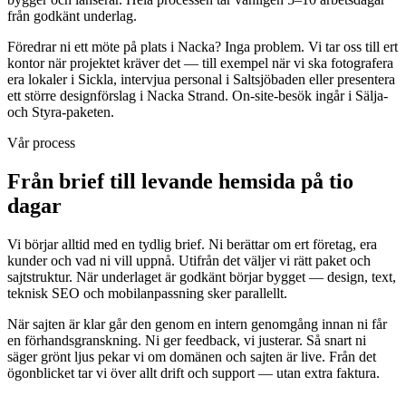
från godkänt underlag.
Föredrar ni ett möte på plats i Nacka? Inga problem. Vi tar oss till ert
kontor när projektet kräver det — till exempel när vi ska fotografera
era lokaler i Sickla, intervjua personal i Saltsjöbaden eller presentera
ett större designförslag i Nacka Strand. On-site-besök ingår i Sälja-
och Styra-paketen.
Vår process
Från brief till levande hemsida på tio
dagar
Vi börjar alltid med en tydlig brief. Ni berättar om ert företag, era
kunder och vad ni vill uppnå. Utifrån det väljer vi rätt paket och
sajtstruktur. När underlaget är godkänt börjar bygget — design, text,
teknisk SEO och mobilanpassning sker parallellt.
När sajten är klar går den genom en intern genomgång innan ni får
en förhandsgranskning. Ni ger feedback, vi justerar. Så snart ni
säger grönt ljus pekar vi om domänen och sajten är live. Från det
ögonblicket tar vi över allt drift och support — utan extra faktura.