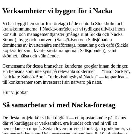
Verksamheter vi bygger för i Nacka
Vi har byggt hemsidor för företag i både centrala Stockholm och
kranskommunerna. I Nacka-området ser vi tydligast tillväxt inom
konsult- och managementtjänster (många runt Sickla och Nacka
Strand), bygg och hantverk (Saltsjö-Boo och Saltsjöbaden
domineras av kvartersnära småföretag), restaurang och café (Sickla
köpkvarter samt kvartersrestaurangerna i Saltsjöbaden), samt
skönhet, hälsa och välmående.
Gemensamt för dessa branscher: kunderna googlar innan de ringer.
En hemsida som inte syns på relevanta söktermer — "frisör Sickla",
"snickare Saltsjö-Boo", "redovisningsbyrå Nacka" — tappar leads
till konkurrenter som investerat i sin närvaro på nätet.
Hur vi jobbar
Så samarbetar vi med Nacka-företag
De flesta projekt kör vi helt digitalt — ett uppstartsmöte på Teams
där vi kartlägger er verksamhet, era kunder och vad ni vill att
hemsidan ska uppnå. Sedan levererar vi ett förslag, ni godkänner, vi
bygger och lanserar. Hela processen tar vanligen 5–10 arbetsdagar