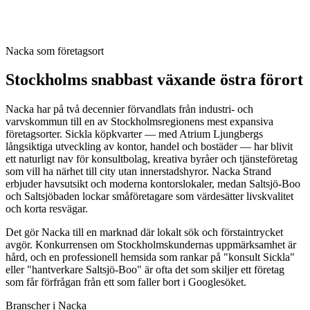
Vi bygger hemsidor som rankar lokalt, laddar snabbt och förvandlar
besökare till kunder. Hosting, SEO och support ingår — så att ni
kan fokusera på verksamheten medan hemsidan jobbar för er.
Nacka som företagsort
Stockholms snabbast växande östra förort
Nacka har på två decennier förvandlats från industri- och
varvskommun till en av Stockholmsregionens mest expansiva
företagsorter. Sickla köpkvarter — med Atrium Ljungbergs
långsiktiga utveckling av kontor, handel och bostäder — har blivit
ett naturligt nav för konsultbolag, kreativa byråer och tjänsteföretag
som vill ha närhet till city utan innerstadshyror. Nacka Strand
erbjuder havsutsikt och moderna kontorslokaler, medan Saltsjö-Boo
och Saltsjöbaden lockar småföretagare som värdesätter livskvalitet
och korta resvägar.
Det gör Nacka till en marknad där lokalt sök och förstaintrycket
avgör. Konkurrensen om Stockholmskundernas uppmärksamhet är
hård, och en professionell hemsida som rankar på "konsult Sickla"
eller "hantverkare Saltsjö-Boo" är ofta det som skiljer ett företag
som får förfrågan från ett som faller bort i Googlesöket.
Branscher i Nacka