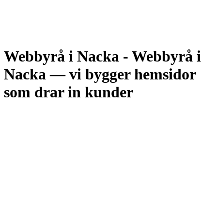
Webbyrå i Nacka
-
Webbyrå i
Nacka — vi bygger hemsidor
som drar in kunder
Nacka är en av Stockholms snabbast växande företagsorter. Här
sitter konsultbolag, restauranger, hantverkare och tjänsteföretag i allt
från Sickla köpkvarter till villaområdena i Saltsjö-Boo. Det gör
konkurrensen om kunder hög och förstahandssöket på Google
avgörande.