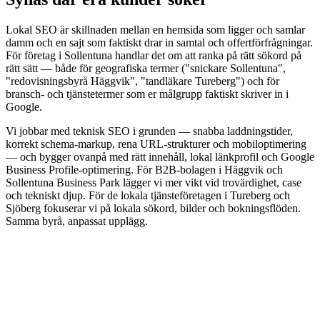
Lokal SEO är skillnaden mellan en hemsida som ligger och samlar
damm och en sajt som faktiskt drar in samtal och offertförfrågningar.
För företag i Sollentuna handlar det om att ranka på rätt sökord på
rätt sätt — både för geografiska termer ("snickare Sollentuna",
"redovisningsbyrå Häggvik", "tandläkare Tureberg") och för
bransch- och tjänstetermer som er målgrupp faktiskt skriver in i
Google.
Vi jobbar med teknisk SEO i grunden — snabba laddningstider,
korrekt schema-markup, rena URL-strukturer och mobiloptimering
— och bygger ovanpå med rätt innehåll, lokal länkprofil och Google
Business Profile-optimering. För B2B-bolagen i Häggvik och
Sollentuna Business Park lägger vi mer vikt vid trovärdighet, case
och tekniskt djup. För de lokala tjänsteföretagen i Tureberg och
Sjöberg fokuserar vi på lokala sökord, bilder och bokningsflöden.
Samma byrå, anpassat upplägg.