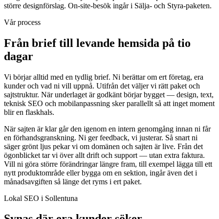
större designförslag. On-site-besök ingår i Sälja- och Styra-paketen.
Vår process
Från brief till levande hemsida på tio
dagar
Vi börjar alltid med en tydlig brief. Ni berättar om ert företag, era
kunder och vad ni vill uppnå. Utifrån det väljer vi rätt paket och
sajtstruktur. När underlaget är godkänt börjar bygget — design, text,
teknisk SEO och mobilanpassning sker parallellt så att inget moment
blir en flaskhals.
När sajten är klar går den igenom en intern genomgång innan ni får
en förhandsgranskning. Ni ger feedback, vi justerar. Så snart ni
säger grönt ljus pekar vi om domänen och sajten är live. Från det
ögonblicket tar vi över allt drift och support — utan extra faktura.
Vill ni göra större förändringar längre fram, till exempel lägga till ett
nytt produktområde eller bygga om en sektion, ingår även det i
månadsavgiften så länge det ryms i ert paket.
Lokal SEO i Sollentuna
Synas där era kunder söker