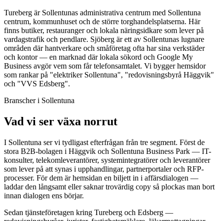
Tureberg är Sollentunas administrativa centrum med Sollentuna
centrum, kommunhuset och de större torghandelsplatserna. Här
finns butiker, restauranger och lokala näringsidkare som lever på
vardagstrafik och pendlare. Sjöberg är ett av Sollentunas lugnare
områden där hantverkare och småföretag ofta har sina verkstäder
och kontor — en marknad där lokala sökord och Google My
Business avgör vem som får telefonsamtalet. Vi bygger hemsidor
som rankar på "elektriker Sollentuna", "redovisningsbyrå Häggvik"
och "VVS Edsberg".
Branscher i Sollentuna
Vad vi ser växa norrut
I Sollentuna ser vi tydligast efterfrågan från tre segment. Först de
stora B2B-bolagen i Häggvik och Sollentuna Business Park — IT-
konsulter, telekomleverantörer, systemintegratörer och leverantörer
som lever på att synas i upphandlingar, partnerportaler och RFP-
processer. För dem är hemsidan en biljett in i affärsdialogen —
laddar den långsamt eller saknar trovärdig copy så plockas man bort
innan dialogen ens börjar.
Sedan tjänsteföretagen kring Tureberg och Edsberg —