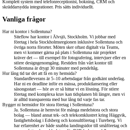
Komplett system med telefonreceptionist, bokning, CRM och
skräddarsydda integrationer. Pris sätts individuellt.
Vanliga frågor
Har ni kontor i Sollentuna?
Siteflow har kontor i Älvsjö, Stockholm. Vi jobbar med
företag i hela Stockholmsregionen inklusive Sollentuna och
övriga norra förorter. Möten sker oftast digitalt via Teams,
men vi kommer gärna på plats i Sollentuna när projektet
kräver det — till exempel för fotografering, intervjuer eller en
större designgenomgång. Restiden från vårt kontor till
Sollentuna är drygt 30 minuter med pendeltåg.
Hur lång tid tar det att få en ny hemsida?
Standardleverans är 5–10 arbetsdagar från godkänt underlag.
Har ni en deadline inför en mässa, produktlansering eller
säsongsstart — hör av er så hittar vi en lösning. För större
företag med komplexa krav kan tidsplanen bli längre, men vi
är alltid transparenta med hur lång tid varje fas tar.
Bygger ni hemsidor för stora företag i Sollentuna?
Ja. Sollentuna är hemvist för många medelstora och stora
bolag — bland annat tek- och telekomklustret kring Häggvik,
fastighetsbolag i Edsberg och konsultföretag i Tureberg. Vi
har erfarenhet av både snabba landingsidor till småföretag och