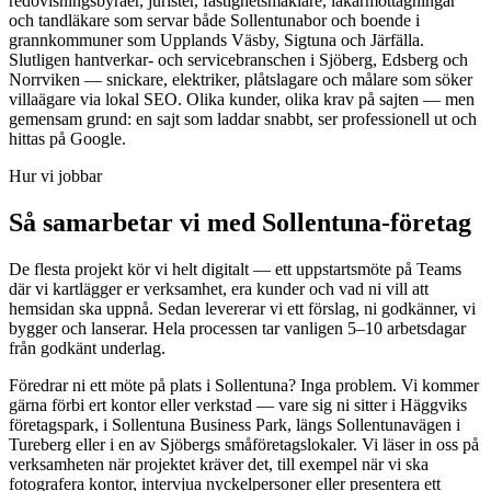
redovisningsbyråer, jurister, fastighetsmäklare, läkarmottagningar
och tandläkare som servar både Sollentunabor och boende i
grannkommuner som Upplands Väsby, Sigtuna och Järfälla.
Slutligen hantverkar- och servicebranschen i Sjöberg, Edsberg och
Norrviken — snickare, elektriker, plåtslagare och målare som söker
villaägare via lokal SEO. Olika kunder, olika krav på sajten — men
gemensam grund: en sajt som laddar snabbt, ser professionell ut och
hittas på Google.
Hur vi jobbar
Så samarbetar vi med Sollentuna-företag
De flesta projekt kör vi helt digitalt — ett uppstartsmöte på Teams
där vi kartlägger er verksamhet, era kunder och vad ni vill att
hemsidan ska uppnå. Sedan levererar vi ett förslag, ni godkänner, vi
bygger och lanserar. Hela processen tar vanligen 5–10 arbetsdagar
från godkänt underlag.
Föredrar ni ett möte på plats i Sollentuna? Inga problem. Vi kommer
gärna förbi ert kontor eller verkstad — vare sig ni sitter i Häggviks
företagspark, i Sollentuna Business Park, längs Sollentunavägen i
Tureberg eller i en av Sjöbergs småföretagslokaler. Vi läser in oss på
verksamheten när projektet kräver det, till exempel när vi ska
fotografera kontor, intervjua nyckelpersoner eller presentera ett