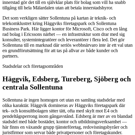
innerstad gör det till en självklar plats för bolag som vill ha snabb
tillgång till hela Mälardalen utan att betala innerstadshyror.
Det som verkligen sätter Sollentuna på kartan är teknik- och
telekomklustret kring Häggviks företagspark och Sollentuna
Business Park. Här ligger kontor för Microsoft, Cisco och en lång
rad bolag i Ericssons närhet — en infrastruktur som drar med sig
konsulter, systemintegratörer och leverantörer i flera led. Det gör
Sollentuna till en marknad där seriös webbnärvaro inte är ett val utan
en grundförutsättning för att tas på allvar av både kunder och
partners.
Stadsdelar och företagsområden
Häggvik, Edsberg, Tureberg, Sjöberg och
centrala Sollentuna
Sollentuna är ingen homogen ort utan en samling stadsdelar med
olika karaktär. Häggvik domineras av Häggviks företagspark där
tek- och konsultbolagen sitter tätt, ofta med skylt mot E4 och
pendeltågsperrong inom gångavstånd. Edsberg är mer av en blandad
stadsdel med både bostäder, kontor och utbildningsverksamhet —
här finns en växande grupp tjänsteföretag, redovisningsbyråer och
juristfirmor som servar både privatpersoner och företagskunder.