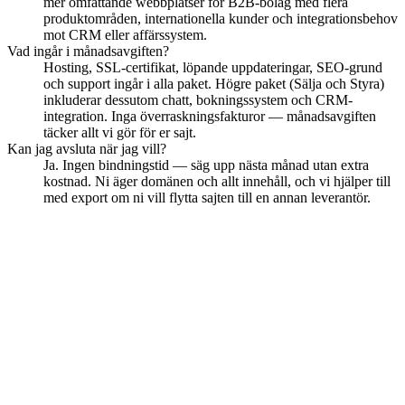
mer omfattande webbplatser för B2B-bolag med flera
produktområden, internationella kunder och integrationsbehov
mot CRM eller affärssystem.
Vad ingår i månadsavgiften?
Hosting, SSL-certifikat, löpande uppdateringar, SEO-grund
och support ingår i alla paket. Högre paket (Sälja och Styra)
inkluderar dessutom chatt, bokningssystem och CRM-
integration. Inga överraskningsfakturor — månadsavgiften
täcker allt vi gör för er sajt.
Kan jag avsluta när jag vill?
Ja. Ingen bindningstid — säg upp nästa månad utan extra
kostnad. Ni äger domänen och allt innehåll, och vi hjälper till
med export om ni vill flytta sajten till en annan leverantör.
Redo att växa i Sollentuna?
Boka ett kostnadsfritt uppstartsmöte — digitalt eller på plats i
Sollentuna. Vi berättar vad som krävs för att er hemsida ska börja
dra in kunder från Häggvik till Tureberg.
Boka ett möte
Så här jobbar vi
Siteflow