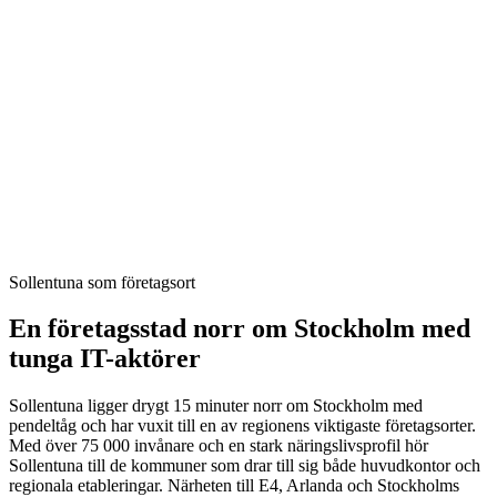
näringslivsprofil och ett pendeltågsläge som gör det enkelt att nå
både innerstaden och Arlanda. Häggviks företagspark och
Sollentuna Business Park har dragit till sig några av landets största
IT- och telekombolag, och kring centrum-Sollentuna växer ett
nätverk av tjänsteföretag, redovisningsbyråer och hantverkare som
servar både Sollentunabor och grannkommunerna Upplands Väsby,
Sigtuna och Järfälla.
Vi bygger hemsidor som rankar lokalt på sökord som "IT-konsult
Sollentuna", "redovisningsbyrå Häggvik" och "elektriker Edsberg",
laddar snabbt och förvandlar besökare till kunder. Hosting, SEO och
support ingår — så att ni kan fokusera på verksamheten medan
hemsidan jobbar för er.
Sollentuna som företagsort
En företagsstad norr om Stockholm med
tunga IT-aktörer
Sollentuna ligger drygt 15 minuter norr om Stockholm med
pendeltåg och har vuxit till en av regionens viktigaste företagsorter.
Med över 75 000 invånare och en stark näringslivsprofil hör
Sollentuna till de kommuner som drar till sig både huvudkontor och
regionala etableringar. Närheten till E4, Arlanda och Stockholms