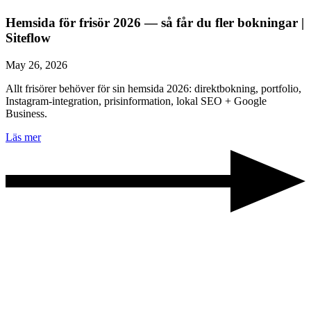
Hemsida för frisör 2026 — så får du fler bokningar |
Siteflow
May 26, 2026
Allt frisörer behöver för sin hemsida 2026: direktbokning, portfolio,
Instagram-integration, prisinformation, lokal SEO + Google
Business.
Läs mer
Berätta om ert projekt
30 minuter. Ingen säljpitch. En av grundarna ringer er och vi pratar
igenom er marknad, era kunder och rätt paket.
Boka demo
eller ring 010-189 84 80 →