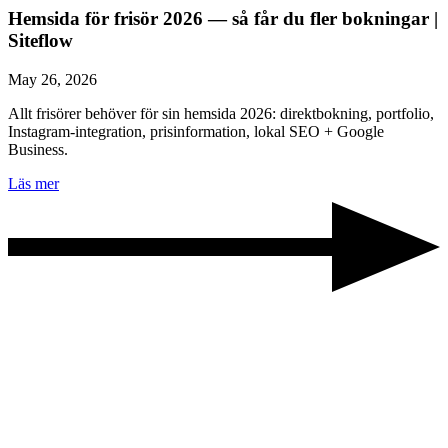
Hemsida för frisör 2026 — så får du fler bokningar |
Siteflow
May 26, 2026
Allt frisörer behöver för sin hemsida 2026: direktbokning, portfolio,
Instagram-integration, prisinformation, lokal SEO + Google
Business.
Läs mer
Berätta om ert projekt
30 minuter. Ingen säljpitch. En av grundarna ringer er och vi pratar
igenom er marknad, era kunder och rätt paket.
Boka demo
eller ring 010-189 84 80 →