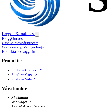
Logga in
Kontakta oss
Blogg
Om oss
Case studies
Vår process
Gratis verktyg
Vanliga frågor
Kontakta oss
Logga in
Produkter
Siteflow Connect
↗
Siteflow Greet
↗
Siteflow Sale
↗
Våra kontor
Stockholm
Varuvägen 9
125 34 Älvsjö, Sverige