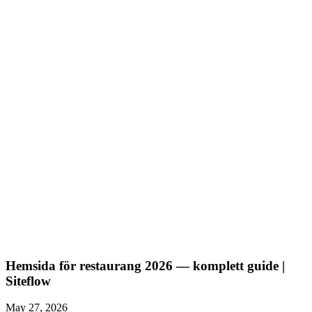
Identifiera tre micro- eller nano-influencers i din nisch eller stad.
Skicka ett kort, personligt mejl. Föreslå produktsamarbete först, mät
med rabattkod, bygg vidare på det som fungerar.
Vill du ha en hemsida som omvandlar de besökare influencers
skickar — istället för att tappa dem på en långsam sida — kolla
våra
paket
.
Hemsida för restaurang 2026 — komplett guide |
Siteflow
May 27, 2026