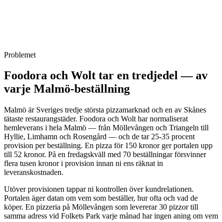
månaden.
Fast månadsavgift. Ingen bindningstid. Vi hanterar uppdateringar,
menyändringar och teknisk support så att ni kan fokusera på köket
och leveransen — inte på hemsidan.
Problemet
Foodora och Wolt tar en tredjedel — av
varje Malmö-beställning
Malmö är Sveriges tredje största pizzamarknad och en av Skånes
tätaste restaurangstäder. Foodora och Wolt har normaliserat
hemleverans i hela Malmö — från Möllevången och Triangeln till
Hyllie, Limhamn och Rosengård — och de tar 25-35 procent
provision per beställning. En pizza för 150 kronor ger portalen upp
till 52 kronor. På en fredagskväll med 70 beställningar försvinner
flera tusen kronor i provision innan ni ens räknat in
leveranskostnaden.
Utöver provisionen tappar ni kontrollen över kundrelationen.
Portalen äger datan om vem som beställer, hur ofta och vad de
köper. En pizzeria på Möllevången som levererar 30 pizzor till
samma adress vid Folkets Park varje månad har ingen aning om vem