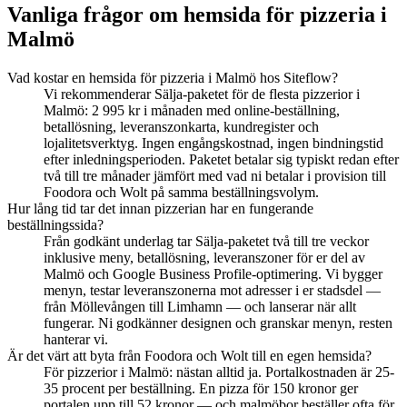
Vanliga frågor om hemsida för pizzeria i
Malmö
Vad kostar en hemsida för pizzeria i Malmö hos Siteflow?
Vi rekommenderar Sälja-paketet för de flesta pizzerior i
Malmö: 2 995 kr i månaden med online-beställning,
betallösning, leveranszonkarta, kundregister och
lojalitetsverktyg. Ingen engångskostnad, ingen bindningstid
efter inledningsperioden. Paketet betalar sig typiskt redan efter
två till tre månader jämfört med vad ni betalar i provision till
Foodora och Wolt på samma beställningsvolym.
Hur lång tid tar det innan pizzerian har en fungerande
beställningssida?
Från godkänt underlag tar Sälja-paketet två till tre veckor
inklusive meny, betallösning, leveranszoner för er del av
Malmö och Google Business Profile-optimering. Vi bygger
menyn, testar leveranszonerna mot adresser i er stadsdel —
från Möllevången till Limhamn — och lanserar när allt
fungerar. Ni godkänner designen och granskar menyn, resten
hanterar vi.
Är det värt att byta från Foodora och Wolt till en egen hemsida?
För pizzerior i Malmö: nästan alltid ja. Portalkostnaden är 25-
35 procent per beställning. En pizza för 150 kronor ger
portalen upp till 52 kronor — och malmöbor beställer ofta för