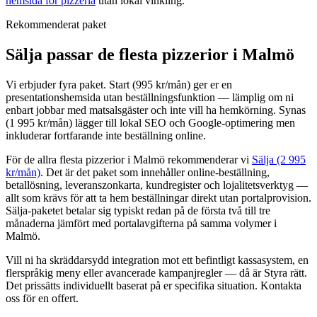
hemsida för pizzeria
utan lokal vinkling.
Rekommenderat paket
Sälja passar de flesta pizzerior i Malmö
Vi erbjuder fyra paket. Start (995 kr/mån) ger er en
presentationshemsida utan beställningsfunktion — lämplig om ni
enbart jobbar med matsalsgäster och inte vill ha hemkörning. Synas
(1 995 kr/mån) lägger till lokal SEO och Google-optimering men
inkluderar fortfarande inte beställning online.
För de allra flesta pizzerior i Malmö rekommenderar vi
Sälja (2 995
kr/mån)
. Det är det paket som innehåller online-beställning,
betallösning, leveranszonkarta, kundregister och lojalitetsverktyg —
allt som krävs för att ta hem beställningar direkt utan portalprovision.
Sälja-paketet betalar sig typiskt redan på de första två till tre
månaderna jämfört med portalavgifterna på samma volymer i
Malmö.
Vill ni ha skräddarsydd integration mot ett befintligt kassasystem, en
flerspråkig meny eller avancerade kampanjregler — då är Styra rätt.
Det prissätts individuellt baserat på er specifika situation. Kontakta
oss för en offert.