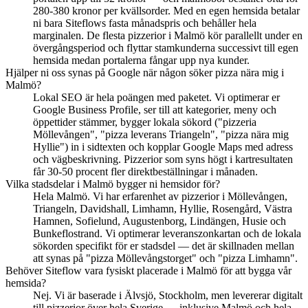
280-380 kronor per kvällsorder. Med en egen hemsida betalar
ni bara Siteflows fasta månadspris och behåller hela
marginalen. De flesta pizzerior i Malmö kör parallellt under en
övergångsperiod och flyttar stamkunderna successivt till egen
hemsida medan portalerna fångar upp nya kunder.
Hjälper ni oss synas på Google när någon söker pizza nära mig i
Malmö?
Lokal SEO är hela poängen med paketet. Vi optimerar er
Google Business Profile, ser till att kategorier, meny och
öppettider stämmer, bygger lokala sökord ("pizzeria
Möllevången", "pizza leverans Triangeln", "pizza nära mig
Hyllie") in i sidtexten och kopplar Google Maps med adress
och vägbeskrivning. Pizzerior som syns högt i kartresultaten
får 30-50 procent fler direktbeställningar i månaden.
Vilka stadsdelar i Malmö bygger ni hemsidor för?
Hela Malmö. Vi har erfarenhet av pizzerior i Möllevången,
Triangeln, Davidshall, Limhamn, Hyllie, Rosengård, Västra
Hamnen, Sofielund, Augustenborg, Lindängen, Husie och
Bunkeflostrand. Vi optimerar leveranszonkartan och de lokala
sökorden specifikt för er stadsdel — det är skillnaden mellan
att synas på "pizza Möllevångstorget" och "pizza Limhamn".
Behöver Siteflow vara fysiskt placerade i Malmö för att bygga vår
hemsida?
Nej. Vi är baserade i Älvsjö, Stockholm, men levererar digitalt
till pizzerior över hela Sverige — inklusive Malmö och hela