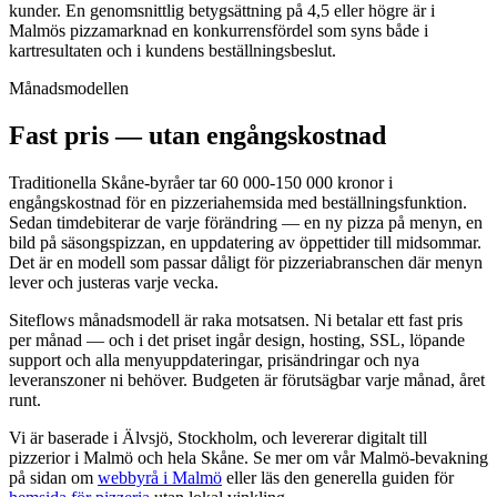
kunder. En genomsnittlig betygsättning på 4,5 eller högre är i
Malmös pizzamarknad en konkurrensfördel som syns både i
kartresultaten och i kundens beställningsbeslut.
Månadsmodellen
Fast pris — utan engångskostnad
Traditionella Skåne-byråer tar 60 000-150 000 kronor i
engångskostnad för en pizzeriahemsida med beställningsfunktion.
Sedan timdebiterar de varje förändring — en ny pizza på menyn, en
bild på säsongspizzan, en uppdatering av öppettider till midsommar.
Det är en modell som passar dåligt för pizzeriabranschen där menyn
lever och justeras varje vecka.
Siteflows månadsmodell är raka motsatsen. Ni betalar ett fast pris
per månad — och i det priset ingår design, hosting, SSL, löpande
support och alla menyuppdateringar, prisändringar och nya
leveranszoner ni behöver. Budgeten är förutsägbar varje månad, året
runt.
Vi är baserade i Älvsjö, Stockholm, och levererar digitalt till
pizzerior i Malmö och hela Skåne. Se mer om vår Malmö-bevakning
på sidan om
webbyrå i Malmö
eller läs den generella guiden för