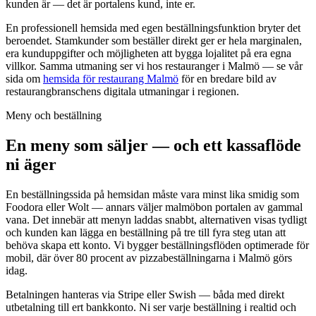
kunden är — det är portalens kund, inte er.
En professionell hemsida med egen beställningsfunktion bryter det
beroendet. Stamkunder som beställer direkt ger er hela marginalen,
era kunduppgifter och möjligheten att bygga lojalitet på era egna
villkor. Samma utmaning ser vi hos restauranger i Malmö — se vår
sida om
hemsida för restaurang Malmö
för en bredare bild av
restaurangbranschens digitala utmaningar i regionen.
Meny och beställning
En meny som säljer — och ett kassaflöde
ni äger
En beställningssida på hemsidan måste vara minst lika smidig som
Foodora eller Wolt — annars väljer malmöbon portalen av gammal
vana. Det innebär att menyn laddas snabbt, alternativen visas tydligt
och kunden kan lägga en beställning på tre till fyra steg utan att
behöva skapa ett konto. Vi bygger beställningsflöden optimerade för
mobil, där över 80 procent av pizzabeställningarna i Malmö görs
idag.
Betalningen hanteras via Stripe eller Swish — båda med direkt
utbetalning till ert bankkonto. Ni ser varje beställning i realtid och