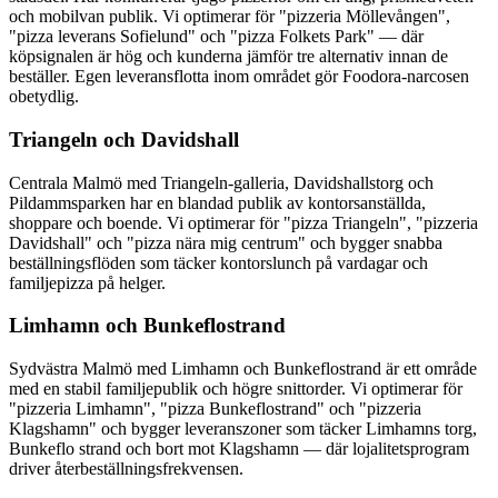
och mobilvan publik. Vi optimerar för "pizzeria Möllevången",
"pizza leverans Sofielund" och "pizza Folkets Park" — där
köpsignalen är hög och kunderna jämför tre alternativ innan de
beställer. Egen leveransflotta inom området gör Foodora-narcosen
obetydlig.
Triangeln och Davidshall
Centrala Malmö med Triangeln-galleria, Davidshallstorg och
Pildammsparken har en blandad publik av kontorsanställda,
shoppare och boende. Vi optimerar för "pizza Triangeln", "pizzeria
Davidshall" och "pizza nära mig centrum" och bygger snabba
beställningsflöden som täcker kontorslunch på vardagar och
familjepizza på helger.
Limhamn och Bunkeflostrand
Sydvästra Malmö med Limhamn och Bunkeflostrand är ett område
med en stabil familjepublik och högre snittorder. Vi optimerar för
"pizzeria Limhamn", "pizza Bunkeflostrand" och "pizzeria
Klagshamn" och bygger leveranszoner som täcker Limhamns torg,
Bunkeflo strand och bort mot Klagshamn — där lojalitetsprogram
driver återbeställningsfrekvensen.