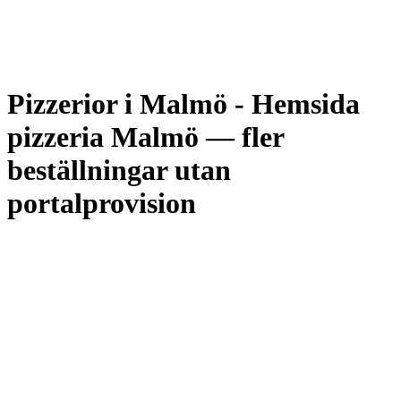
Pizzerior i Malmö
-
Hemsida
pizzeria Malmö — fler
beställningar utan
portalprovision
Siteflow bygger hemsidor för pizzerior i Malmö och hela Skåne med
online-beställning, leveranszonkarta, lojalitetsverktyg och lokal SEO
optimerad på stadsdelsnivå — från Möllevången och Triangeln till
Limhamn, Hyllie och Rosengård — allt i Sälja-paketet för 2 995 kr i