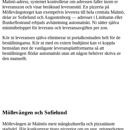
Malmö-adress, systemet kontrollerar om adressen faller inom er
leveranszon och visar beräknad leveranstid. En pizzeria på
Möllevångstorget kan exempelvis leverera till hela centrala Malmö,
delar av Sofielund och Augustenborg — adresser i Limhamn eller
Bunkeflostrand erbjuds avhämtning automatiskt. Ni sätter själva
minimibeloppet för leverans och leveransavgiften per zon.
Kör ni leveransen själva eliminerar ni portalkostnaden helt för de
beställningarna. Kör ni med en extern budtjänst kan vi koppla
hemsidan mot de vanligaste leveransplattformarna så att
beställningen flödar automatiskt utan att någon behöver skriva av
den manuellt.
Möllevången och Sofielund
Möllevången är Malmös mest mångkulturella och pizzatätaste
stadsdel. Här konkurrerar tjugo pizzerior om en ung, prismedveten