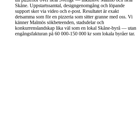
Skåne. Uppstartssamtal, designgenomgång och löpande
support sker via video och e-post. Resultatet är exakt
detsamma som för en pizzeria som sitter granne med oss. Vi
känner Malmös sökbeteenden, stadsdelar och
konkurrenslandskap lika väl som en lokal Skåne-byrå — utan
engångsfakturan på 60 000-150 000 kr som lokala byråer tar.
Redo att ta tillbaka marginalen från
portalen?
Sälja-paketet är rätt start för de flesta pizzerior i Malmö. Online-
beställning, leveranszon, kundregister och lojalitetsverktyg — allt på
ett ställe för 2 995 kr i månaden. Ingen bindningstid. Vi levererar
digitalt till Malmö och hela Skåne.
Boka ett samtal
Se Sälja-paketet
Siteflow
Hemsida, AI-receptionist, bokning och CRM i ett paket. Allt under