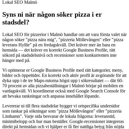
Lokal SEO Malmö
Syns ni när någon söker pizza i er
stadsdel?
Lokal SEO för pizzerior i Malmö handlar om att vara första valet när
någon söker "pizza nära mig", "pizzeria Möllevången" eller "pizza
leverans Hyllie" på en fredagskväll. Det kräver mer än bara en
hemsida — det kräver en korrekt Google Business Profile, rätt
sökord på stadsdelsnivå och recensioner som konkurrenten inte
hänger med på.
Vi optimerar er Google Business Profile med rätt kategorier, meny,
bilder och öppettider. En korrekt och aktiv profil är avgörande för att
dyka upp i de tre Maps-rutorna högst upp i sökresultatet — där 60-
70 procent av alla pizzabeställningar i Malmö börjar på mobilen en
vardagskväll. Vi koordinerar också med Google Search Console för
att bevaka rankningar och anpassa innehållet löpande.
Levererar ni till flera stadsdelar bygger vi ortspecifika undersidor
som rankar på sökningar som "pizza Möllevången" eller "pizzeria
Limhamn". Varje sida besvarar de lokala frågorna: leveranstid,
minimibelopp och hur man beställer. Google-recensioner integreras
direkt på hemsidan och vi hjälper er få fler nattliga betyg från nöjda