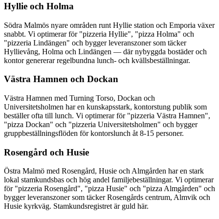
Hyllie och Holma
Södra Malmös nyare områden runt Hyllie station och Emporia växer
snabbt. Vi optimerar för "pizzeria Hyllie", "pizza Holma" och
"pizzeria Lindängen" och bygger leveranszoner som täcker
Hyllievång, Holma och Lindängen — där nybyggda bostäder och
kontor genererar regelbundna lunch- och kvällsbeställningar.
Västra Hamnen och Dockan
Västra Hamnen med Turning Torso, Dockan och
Universitetsholmen har en kunskapsstark, kontorstung publik som
beställer ofta till lunch. Vi optimerar för "pizzeria Västra Hamnen",
"pizza Dockan" och "pizzeria Universitetsholmen" och bygger
gruppbeställningsflöden för kontorslunch åt 8-15 personer.
Rosengård och Husie
Östra Malmö med Rosengård, Husie och Almgården har en stark
lokal stamkundsbas och hög andel familjebeställningar. Vi optimerar
för "pizzeria Rosengård", "pizza Husie" och "pizza Almgården" och
bygger leveranszoner som täcker Rosengårds centrum, Almvik och
Husie kyrkväg. Stamkundsregistret är guld här.