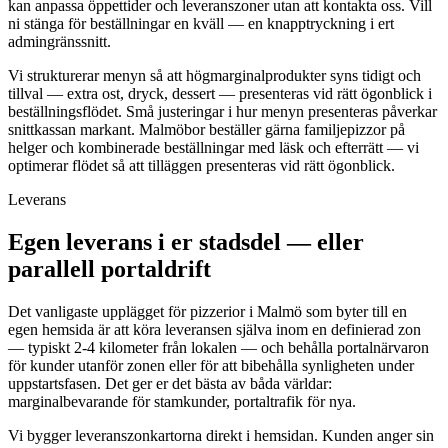
kan anpassa öppettider och leveranszoner utan att kontakta oss. Vill
ni stänga för beställningar en kväll — en knapptryckning i ert
admingränssnitt.
Vi strukturerar menyn så att högmarginalprodukter syns tidigt och
tillval — extra ost, dryck, dessert — presenteras vid rätt ögonblick i
beställningsflödet. Små justeringar i hur menyn presenteras påverkar
snittkassan markant. Malmöbor beställer gärna familjepizzor på
helger och kombinerade beställningar med läsk och efterrätt — vi
optimerar flödet så att tilläggen presenteras vid rätt ögonblick.
Leverans
Egen leverans i er stadsdel — eller
parallell portaldrift
Det vanligaste upplägget för pizzerior i Malmö som byter till en
egen hemsida är att köra leveransen själva inom en definierad zon
— typiskt 2-4 kilometer från lokalen — och behålla portalnärvaron
för kunder utanför zonen eller för att bibehålla synligheten under
uppstartsfasen. Det ger er det bästa av båda världar:
marginalbevarande för stamkunder, portaltrafik för nya.
Vi bygger leveranszonkartorna direkt i hemsidan. Kunden anger sin