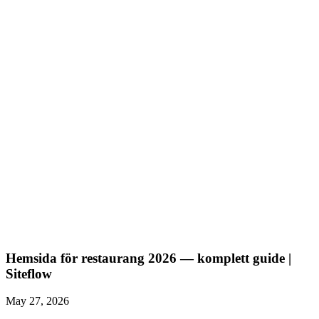
får besökare att konvertera, oavsett om du A/B-testar eller
inte.
SEO-checklista för småföretag
— A/B-test fungerar bara med
tillräcklig trafik. Här är hur du får den.
Texter som säljer — copywriting för småföretag
— bra
rubriker och CTA-texter är råmaterialet i alla A/B-test.
Hemsida för restaurang 2026 — komplett guide |
Siteflow
May 27, 2026